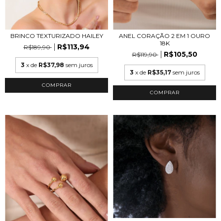
BRINCO TEXTURIZADO HAILEY
ANEL CORAÇÃO 2 EM 1 OURO
18K
R$113,94
R$189,90
R$105,50
R$119,90
3
x de
R$37,98
sem juros
3
x de
R$35,17
sem juros
COMPRAR
COMPRAR