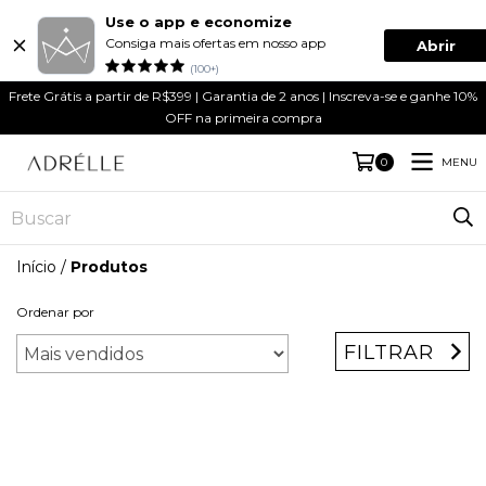
Use o app e economize
Consiga mais ofertas em nosso app
Abrir
(100+)
Frete Grátis a partir de R$399 | Garantia de 2 anos | Inscreva-se e ganhe 10%
OFF na primeira compra
MENU
0
Início
/
Produtos
Ordenar por
FILTRAR