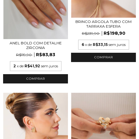
BRINCO ARGOLA TUBO COM
TARRAXA ESFERA
R$198,90
R$239,90
ANEL BOLD COM DETALHE
6
x de
R$33,15
sem juros
ZIRCONIA
R$83,83
R$119,90
COMPRAR
2
x de
R$41,92
sem juros
COMPRAR