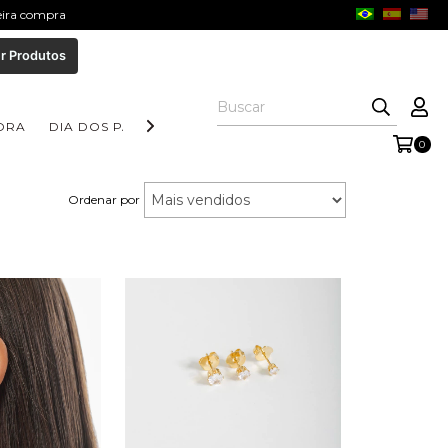
meira compra
r Produtos
ORA
DIA DOS PAIS
COLEÇÃO AURORA
COLEÇÃO FORM
0
Ordenar por