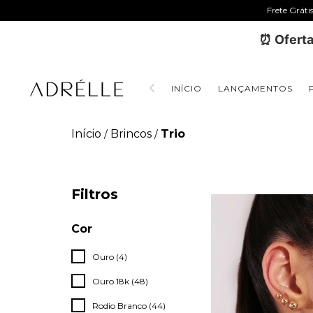
Frete Gráti
⏰ Oferta
INÍCIO
LANÇAMENTOS
Início
Brincos
Trio
/
/
Filtros
Cor
Ouro (4)
Ouro 18k (48)
Rodio Branco (44)