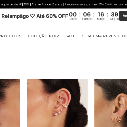
s a partir de R$399 | Garantia de 2 anos | Inscreva-se e ganhe 10% OFF na pri
00
:
06
:
16
:
38
 Relampâgo 🤍 Até 60% OFF
Ve
Dia(s)
Hora(s)
Min(s)
Seg(s)
PRODUTOS
COLEÇÃO NOIR
SALE
SEJA UMA REVENDED