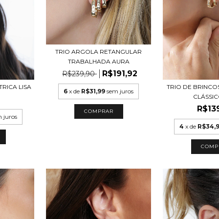
TRIO ARGOLA RETANGULAR
TRABALHADA AURA
R$191,92
R$239,90
RICA LISA
TRIO DE BRINCO
6
x de
R$31,99
sem juros
CLÁSSICO
R$13
COMPRAR
 juros
4
x de
R$34,
COMP