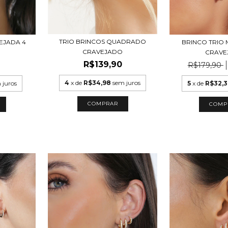
TRIO BRINCOS QUADRADO
EJADA 4
BRINCO TRIO 
CRAVEJADO
CRAVE
R$139,90
0
R$179,90
4
x de
R$34,98
sem juros
 juros
5
x de
R$32,
COMPRAR
COMP