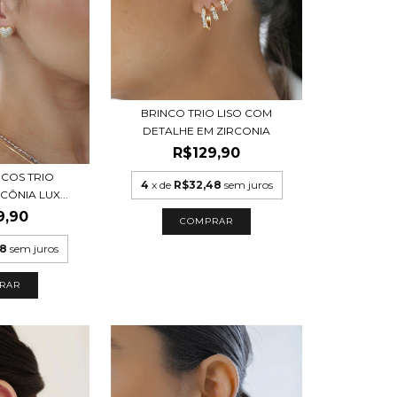
BRINCO TRIO LISO COM
DETALHE EM ZIRCONIA
R$129,90
NCOS TRIO
4
x de
R$32,48
sem juros
ÔNIA LUX...
9,90
COMPRAR
98
sem juros
RAR