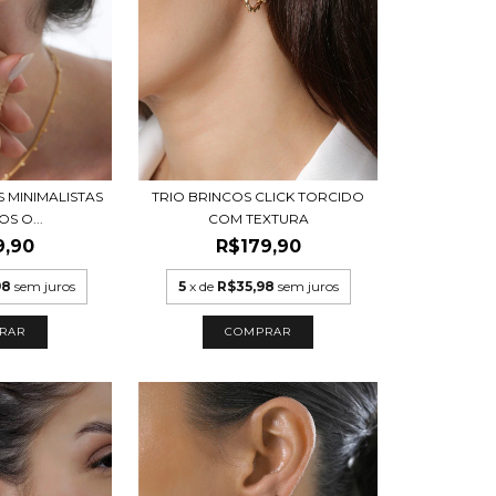
S MINIMALISTAS
TRIO BRINCOS CLICK TORCIDO
S O...
COM TEXTURA
9,90
R$179,90
98
sem juros
5
x de
R$35,98
sem juros
RAR
COMPRAR