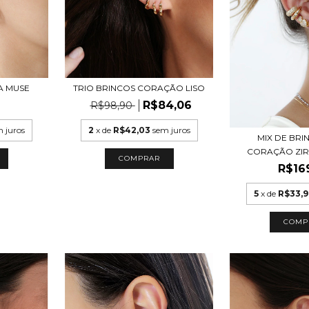
A MUSE
TRIO BRINCOS CORAÇÃO LISO
R$84,06
R$98,90
 juros
2
x de
R$42,03
sem juros
MIX DE BRI
CORAÇÃO ZIRC
COMPRAR
R$16
5
x de
R$33,
COMP