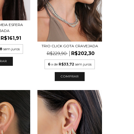
MEIA ESFERA
JADA
R$161,91
TRIO CLICK GOTA CRAVEJADA
38
sem juros
R$202,30
R$229,90
RAR
6
x de
R$33,72
sem juros
COMPRAR