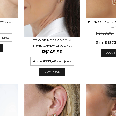
AVEJADA
BRINCO TRIO CLI
ICO
R$139,90
 juros
TRIO BRINCOS ARGOLA
3
x de
R$37,3
TRABALHADA ZIRCONIA
R$149,90
COMP
4
x de
R$37,48
sem juros
COMPRAR