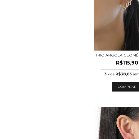
TRIO ARGOLA GEOMÉT
R$115,90
3
x de
R$38,63
sem
COMPRAR