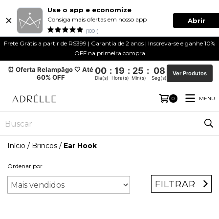
Use o app e economize
Consiga mais ofertas em nosso app
Abrir
(100+)
Frete Grátis a partir de R$399 | Garantia de 2 anos | Inscreva-se e ganhe 10%
OFF na primeira compra
⏰ Oferta Relampâgo 🤍 Até
00
:
19
:
25
:
08
Ver Produtos
60% OFF
Dia(s)
Hora(s)
Min(s)
Seg(s)
MENU
0
Início
/
Brincos
/
Ear Hook
Ordenar por
FILTRAR