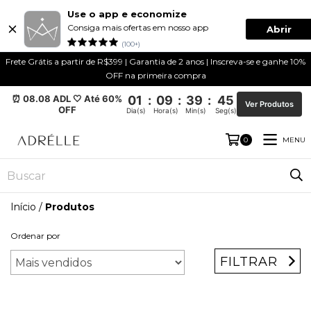
Use o app e economize
Consiga mais ofertas em nosso app
Abrir
(100+)
Frete Grátis a partir de R$399 | Garantia de 2 anos | Inscreva-se e ganhe 10%
OFF na primeira compra
⏰ 08.08 ADL 🤍 Até 60%
01
:
09
:
39
:
45
Ver Produtos
OFF
Dia(s)
Hora(s)
Min(s)
Seg(s)
MENU
0
Início
/
Produtos
Ordenar por
FILTRAR