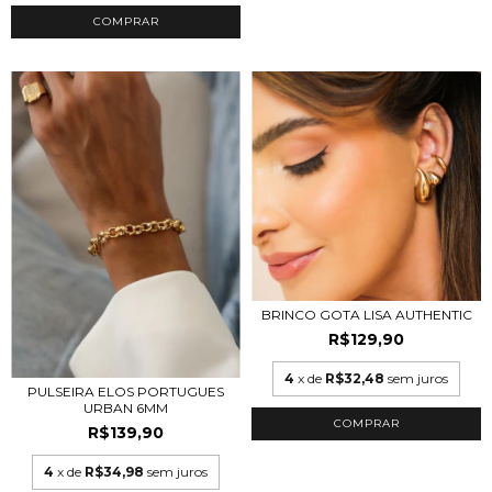
COMPRAR
BRINCO GOTA LISA AUTHENTIC
R$129,90
4
x de
R$32,48
sem juros
PULSEIRA ELOS PORTUGUES
URBAN 6MM
COMPRAR
R$139,90
4
x de
R$34,98
sem juros