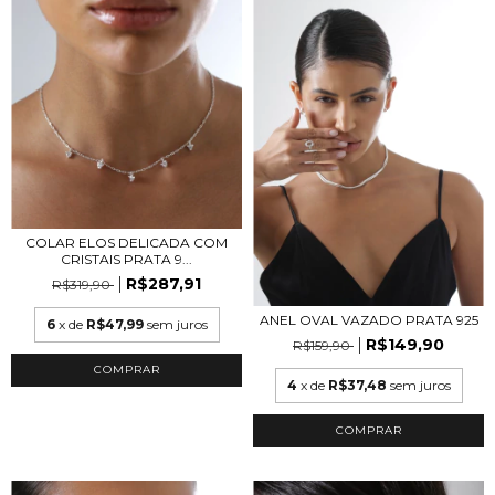
COLAR ELOS DELICADA COM
CRISTAIS PRATA 9...
R$287,91
R$319,90
ANEL OVAL VAZADO PRATA 925
6
x de
R$47,99
sem juros
R$149,90
R$159,90
4
x de
R$37,48
sem juros
COMPRAR