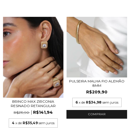
PULSEIRA MALHA FIO ALEMÃO
8MM
R$209,90
BRINCO MAX ZIRCONIA
6
x de
R$34,98
sem juros
RESINADO RETANGULAR
R$141,94
R$219,90
COMPRAR
4
x de
R$35,49
sem juros