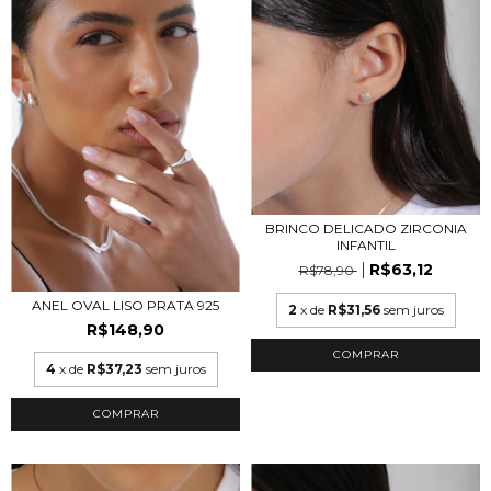
BRINCO DELICADO ZIRCONIA
INFANTIL
R$63,12
R$78,90
ANEL OVAL LISO PRATA 925
2
x de
R$31,56
sem juros
R$148,90
4
x de
R$37,23
sem juros
COMPRAR