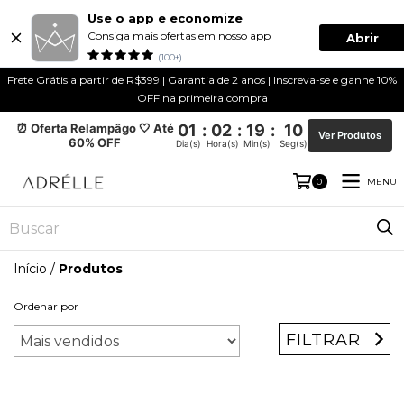
Use o app e economize
Consiga mais ofertas em nosso app
Abrir
(100+)
Frete Grátis a partir de R$399 | Garantia de 2 anos | Inscreva-se e ganhe 10%
OFF na primeira compra
⏰ Oferta Relampâgo 🤍 Até
01
:
02
:
19
:
10
Ver Produtos
60% OFF
Dia(s)
Hora(s)
Min(s)
Seg(s)
MENU
0
Início
/
Produtos
Ordenar por
FILTRAR