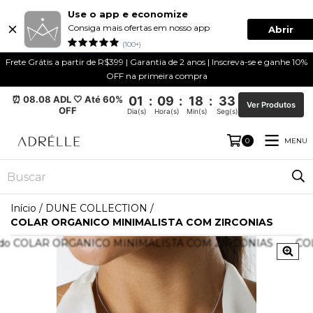
Use o app e economize
Consiga mais ofertas em nosso app
Abrir
(100+)
Frete Grátis a partir de R$399 | Garantia de 2 anos | Inscreva-se e ganhe 10%
OFF na primeira compra
⏰ 08.08 ADL 🤍 Até 60%
01
:
09
:
18
:
33
Ver Produtos
OFF
Dia(s)
Hora(s)
Min(s)
Seg(s)
MENU
0
Início
/
DUNE COLLECTION
/
COLAR ORGANICO MINIMALISTA COM ZIRCONIAS