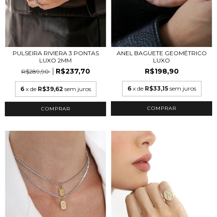
ANEL BAGUETE GEOMÉTRICO
PULSEIRA RIVIERA 3 PONTAS
LUXO
LUXO 2MM
R$198,90
R$237,70
R$289,90
6
x de
R$33,15
sem juros
6
x de
R$39,62
sem juros
COMPRAR