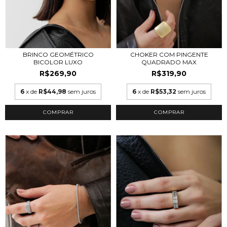
CHOKER COM PINGENTE
BRINCO GEOMÉTRICO
QUADRADO MAX
BICOLOR LUXO
R$319,90
R$269,90
6
x de
R$53,32
sem juros
6
x de
R$44,98
sem juros
COMPRAR