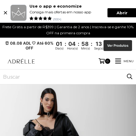
Use o app e economize
Consiga mais ofertas em nosso app
Abrir
(100+)
Frete Grátis a partir de R$399 | Garantia de 2 anos | Inscreva-se e ganhe 10%
OFF na primeira compra
⏰ 08.08 ADL 🤍 Até 60%
01
:
04
:
58
:
12
Ver Produtos
OFF
Dia(s)
Hora(s)
Min(s)
Seg(s)
MENU
0