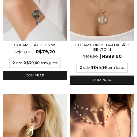
COLAR BEACH TENNIS
COLAR COM MEDALHA SÃO
BENTO M
R$79,20
R$88,00
R$89,90
R$98,90
2
x de
R$39,60
sem juros
2
x de
R$44,95
sem juros
COMPRAR
COMPRAR