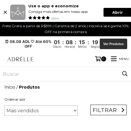
Use o app e economize
Consiga mais ofertas em nosso app
Abrir
(100+)
Frete Grátis a partir de R$399 | Garantia de 2 anos | Inscreva-se e ganhe 10%
OFF na primeira compra
⏰ 08.08 ADL 🤍 Até 60%
01
:
08
:
15
:
18
Ver Produtos
OFF
Dia(s)
Hora(s)
Min(s)
Seg(s)
MENU
0
Início
/
Produtos
Ordenar por
FILTRAR