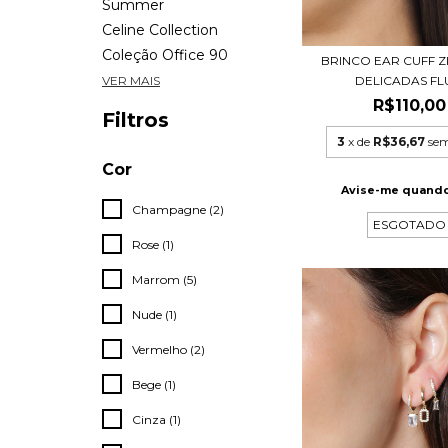
Summer
Celine Collection
Coleção Office 90
BRINCO EAR CUFF Z
DELICADAS FL
VER MAIS
R$110,00
Filtros
3
x de
R$36,67
sem
Cor
Avise-me quando
Champagne (2)
ESGOTADO
Rose (1)
Marrom (5)
Nude (1)
Vermelho (2)
Bege (1)
Cinza (1)