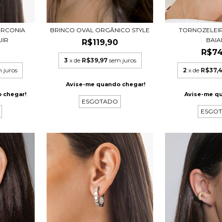
IRCONIA
BRINCO OVAL ORGÂNICO STYLE
TORNOZELEI
UIR
BAI
R$119,90
R$74
3
x de
R$39,97
sem juros
 juros
2
x de
R$37,
Avise-me quando chegar!
 chegar!
Avise-me q
ESGOTADO
ESGO