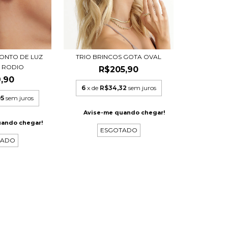
TRIO BRINCOS GOTA OVAL
PONTO DE LUZ
A RODIO
R$205,90
,90
6
x de
R$34,32
sem juros
95
sem juros
Avise-me quando chegar!
uando chegar!
ESGOTADO
TADO