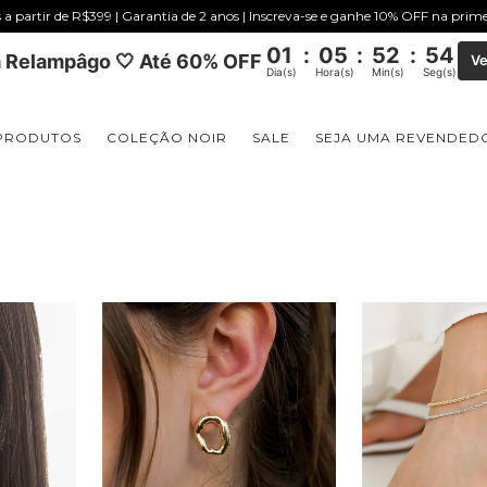
s a partir de R$399 | Garantia de 2 anos | Inscreva-se e ganhe 10% OFF na pri
01
:
05
:
52
:
53
 Relampâgo 🤍 Até 60% OFF
Ve
Dia(s)
Hora(s)
Min(s)
Seg(s)
PRODUTOS
COLEÇÃO NOIR
SALE
SEJA UMA REVENDED