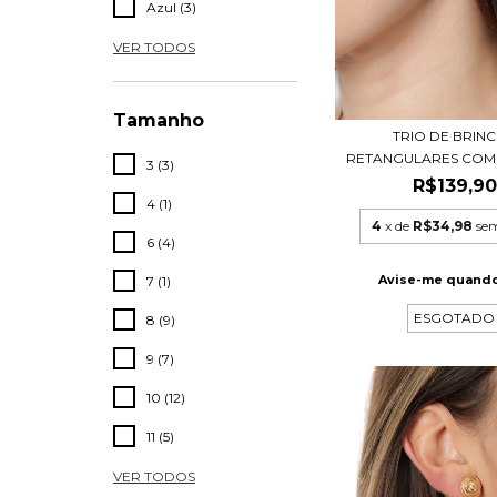
Azul (3)
VER TODOS
Tamanho
TRIO DE BRIN
RETANGULARES COM L
3 (3)
R$139,90
4 (1)
4
x de
R$34,98
sem
6 (4)
Avise-me quando
7 (1)
ESGOTADO
8 (9)
9 (7)
10 (12)
11 (5)
VER TODOS