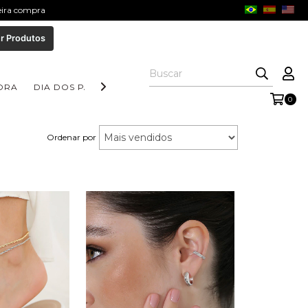
meira compra
r Produtos
ORA
DIA DOS PAIS
COLEÇÃO AURORA
COLEÇÃO FORM
0
Ordenar por