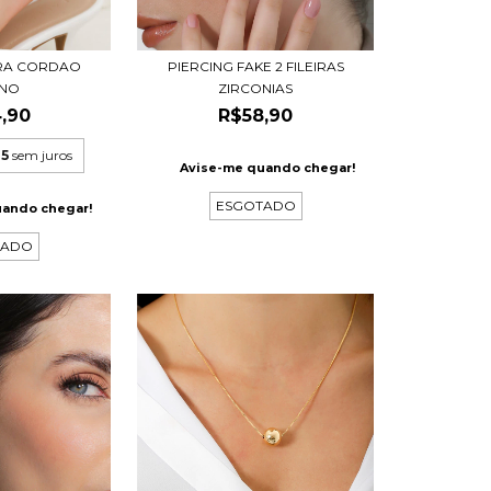
RA CORDAO
PIERCING FAKE 2 FILEIRAS
ANO
ZIRCONIAS
,90
R$58,90
45
sem juros
Avise-me quando chegar!
ESGOTADO
uando chegar!
TADO