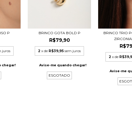
ISO P
BRINCO GOTA BOLD P
BRINCO TRIO 
ZIRCONI
R$79,90
R$79
 juros
2
x de
R$39,95
sem juros
2
x de
R$39,
 chegar!
Avise-me quando chegar!
Avise-me q
ESGOTADO
ESGO