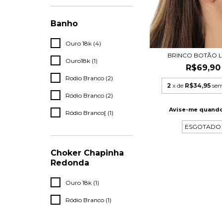
Banho
Ouro 18k (4)
BRINCO BOTÃO L
Ouro18k (1)
R$69,90
Rodio Branco (2)
2
x de
R$34,95
sem
Ródio Branco (2)
Avise-me quando
Ródio Branco[ (1)
ESGOTADO
Choker Chapinha
Redonda
Ouro 18k (1)
Ródio Branco (1)