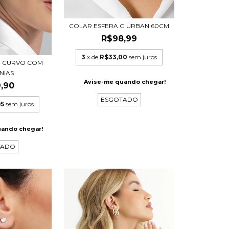
COLAR ESFERA G URBAN 60CM
R$98,99
3
x de
R$33,00
sem juros
O CURVO COM
NIAS
Avise-me quando chegar!
,90
ESGOTADO
95
sem juros
uando chegar!
TADO