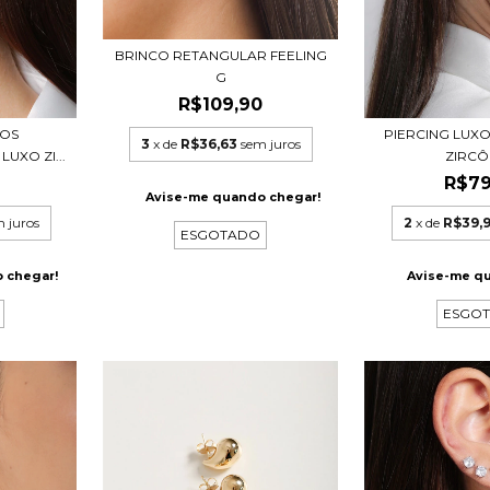
BRINCO RETANGULAR FEELING
G
R$109,90
COS
PIERCING LUX
3
x de
R$36,63
sem juros
UXO ZI...
ZIRCÔ
R$79
Avise-me quando chegar!
 juros
2
x de
R$39,
ESGOTADO
 chegar!
Avise-me q
ESGO