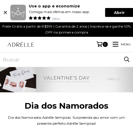
Use o app e economize
Consiga mais ofertas em nosso app
Abrir
(100+)
Frete Grátis a partir de R$399 | Garantia de 2 anos | Inscreva-se e ganhe 10%
OFF na primeira compra
MENU
0
Dia dos Namorados
Dia dos Namorados Adrélle Semijoias. Surpreenda seu amor com um
presente perfeito Adrélle Semijoias!