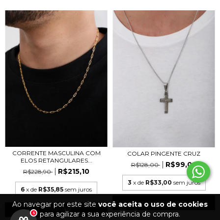
CORRENTE MASCULINA COM
COLAR PINGENTE CRUZ
ELOS RETANGULARES...
R$99,00
R$128,00
R$215,10
R$228,90
3
x de
R$33,00
sem juros
6
x de
R$35,85
sem juros
Ao navegar por este site
você aceita o uso de cookies
para agilizar a sua experiência de compra.
5