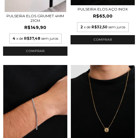
PULSEIRA ELOS AÇO INOX
R$65,00
PULSEIRA ELOS GRUMET 4MM
21CM
R$149,90
2
x de
R$32,50
sem juros
4
x de
R$37,48
sem juros
COMPRAR