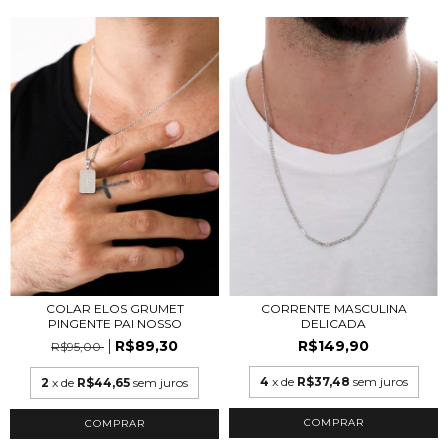
CORRENTE MASCULINA
COLAR ELOS GRUMET
DELICADA
PINGENTE PAI NOSSO
R$149,90
R$89,30
R$95,00
4
x de
R$37,48
sem juros
2
x de
R$44,65
sem juros
COMPRAR