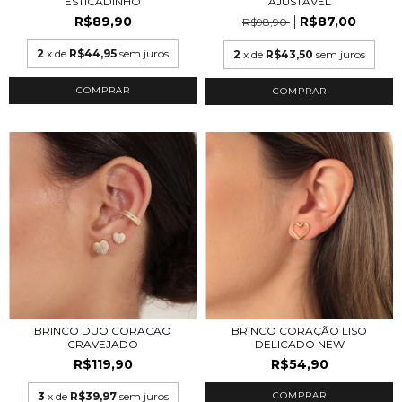
ESTICADINHO
AJUSTAVEL
R$89,90
R$87,00
R$98,90
2
x de
R$44,95
sem juros
2
x de
R$43,50
sem juros
COMPRAR
COMPRAR
BRINCO DUO CORACAO
BRINCO CORAÇÃO LISO
CRAVEJADO
DELICADO NEW
R$119,90
R$54,90
3
x de
R$39,97
sem juros
COMPRAR