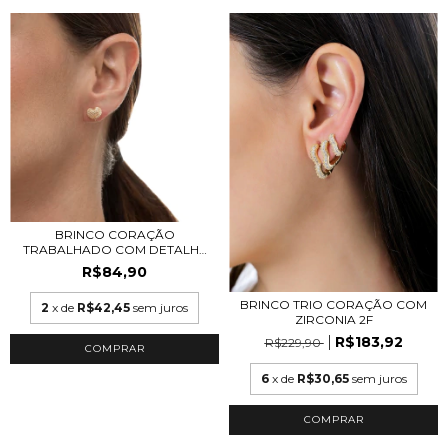
BRINCO CORAÇÃO
TRABALHADO COM DETALHE
EM...
R$84,90
BRINCO TRIO CORAÇÃO COM
2
x de
R$42,45
sem juros
ZIRCONIA 2F
R$183,92
R$229,90
COMPRAR
6
x de
R$30,65
sem juros
COMPRAR