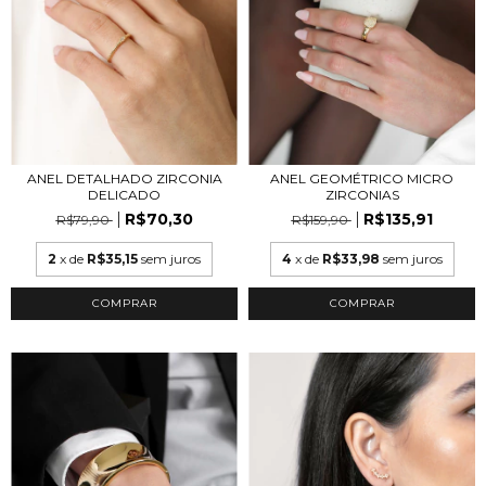
ANEL DETALHADO ZIRCONIA
ANEL GEOMÉTRICO MICRO
DELICADO
ZIRCONIAS
R$70,30
R$135,91
R$79,90
R$159,90
2
x de
R$35,15
sem juros
4
x de
R$33,98
sem juros
COMPRAR
COMPRAR