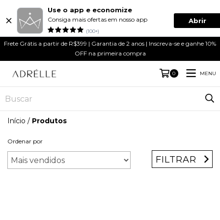
Use o app e economize
Consiga mais ofertas em nosso app
Abrir
(100+)
Frete Grátis a partir de R$399 | Garantia de 2 anos | Inscreva-se e ganhe 10%
OFF na primeira compra
MENU
0
Início
/
Produtos
Ordenar por
FILTRAR