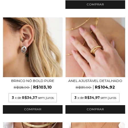
COMPRAR
BRINCO NÓ BOLD PURE
ANEL AJUSTÁVEL DETALHADO
R$103,10
R$104,92
R$128,90
R$139,90
3
x de
R$34,37
sem juros
3
x de
R$34,97
sem juros
COMPRAR
COMPRAR