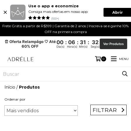
Use o app e economize
Consiga mais ofertas em nosso app
Abrir
(100+)
Frete Grátis a partir de R$399 | Garantia de 2 anos | Inscreva-se e ganhe 10%
OFF na primeira compra
⏰ Oferta Relampâgo 🤍 Até
00
:
06
:
31
:
32
Ver Produtos
60% OFF
Dia(s)
Hora(s)
Min(s)
Seg(s)
MENU
0
Início
/
Produtos
Ordenar por
FILTRAR