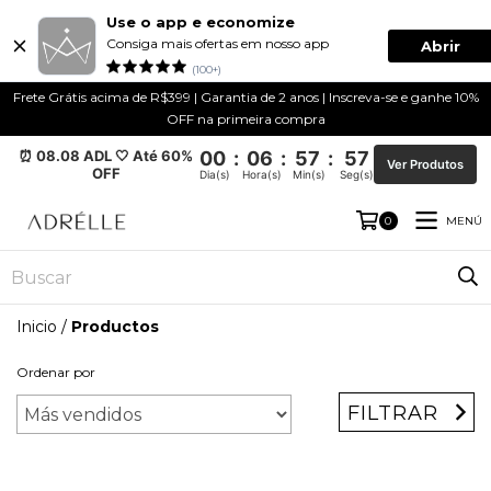
Use o app e economize
Consiga mais ofertas em nosso app
Abrir
(100+)
Frete Grátis acima de R$399 | Garantia de 2 anos | Inscreva-se e ganhe 10%
OFF na primeira compra
⏰ 08.08 ADL 🤍 Até 60%
00
:
06
:
57
:
56
Ver Produtos
OFF
Dia(s)
Hora(s)
Min(s)
Seg(s)
MENÚ
0
Inicio
/
Productos
Ordenar por
FILTRAR