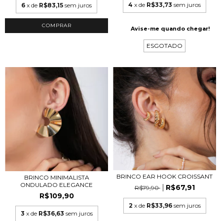
4
x de
R$33,73
sem juros
6
x de
R$83,15
sem juros
COMPRAR
Avise-me quando chegar!
ESGOTADO
BRINCO EAR HOOK CROISSANT
BRINCO MINIMALISTA
ONDULADO ELEGANCE
R$67,91
R$79,90
R$109,90
2
x de
R$33,96
sem juros
3
x de
R$36,63
sem juros