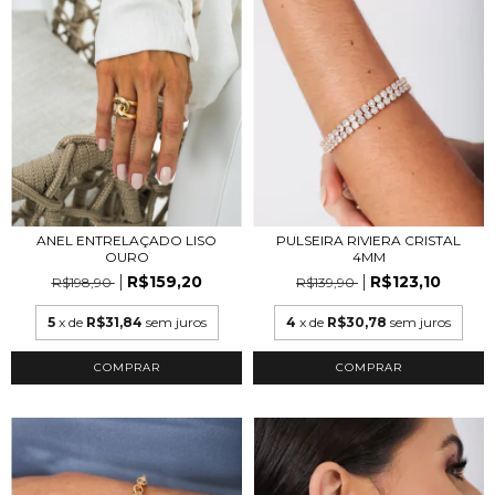
ANEL ENTRELAÇADO LISO
PULSEIRA RIVIERA CRISTAL
OURO
4MM
R$159,20
R$123,10
R$198,90
R$139,90
5
x de
R$31,84
sem juros
4
x de
R$30,78
sem juros
COMPRAR
COMPRAR