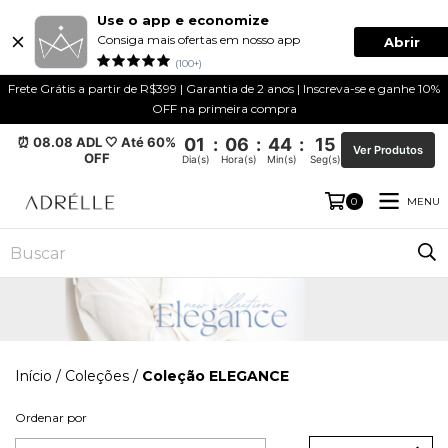
Use o app e economize
Consiga mais ofertas em nosso app
Abrir
(100+)
Frete Grátis a partir de R$399 | Garantia de 2 anos | Inscreva-se e ganhe 10%
OFF na primeira compra
⏰ 08.08 ADL 🤍 Até 60%
01
:
06
:
44
:
15
Ver Produtos
OFF
Dia(s)
Hora(s)
Min(s)
Seg(s)
MENU
0
Início
/
Coleções
/
Coleção ELEGANCE
Ordenar por