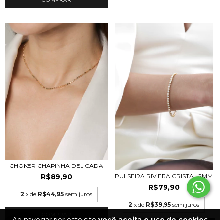
COMPRAR
CHOKER CHAPINHA DELICADA
R$89,90
PULSEIRA RIVIERA CRISTAL 2MM
R$79,90
2
x de
R$44,95
sem juros
2
x de
R$39,95
sem juros
COMPRAR
Ao navegar por este site
você aceita o uso de cookies