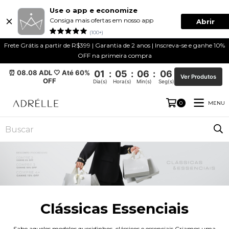
Use o app e economize
Consiga mais ofertas em nosso app
Abrir
(100+)
Frete Grátis a partir de R$399 | Garantia de 2 anos | Inscreva-se e ganhe 10%
OFF na primeira compra
⏰ 08.08 ADL 🤍 Até 60%
01
:
05
:
06
:
05
Ver Produtos
OFF
Dia(s)
Hora(s)
Min(s)
Seg(s)
MENU
0
Clássicas Essenciais
Sabe aqueles modelos queridinhos, clássicos e essenciais Criamos uma