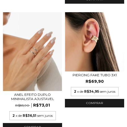
PIERCING FAKE TUBO 3X1
R$69,90
2
x de
R$34,95
sem juros
ANEL EFEITO DUPLO
MINIMALISTA AJUSTAVEL
COMPRAR
R$73,01
R$85,90
2
x de
R$36,51
sem juros