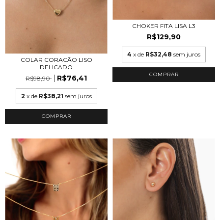
CHOKER FITA LISA L3
R$129,90
4
x de
R$32,48
sem juros
COLAR CORACÃO LISO
DELICADO
COMPRAR
R$76,41
R$98,90
2
x de
R$38,21
sem juros
COMPRAR