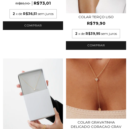
R$73,01
R$85,90
2
x de
R$36,51
sem juros
COLAR TERÇO LISO
R$79,90
COMPRAR
2
x de
R$39,95
sem juros
COLAR GRAVATINHA
DELICADO CORACAO CRAV