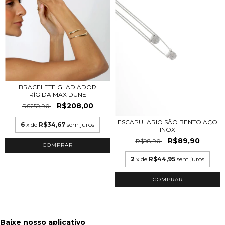
BRACELETE GLADIADOR
RÍGIDA MAX DUNE
R$208,00
R$259,90
ESCAPULARIO SÃO BENTO AÇO
6
x de
R$34,67
sem juros
INOX
R$89,90
R$98,90
COMPRAR
2
x de
R$44,95
sem juros
Baixe nosso aplicativo