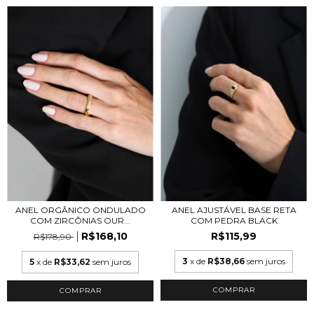
ANEL ORGÂNICO ONDULADO
ANEL AJUSTÁVEL BASE RETA
COM ZIRCÔNIAS OUR...
COM PEDRA BLACK
R$168,10
R$115,99
R$178,90
3
x de
R$38,66
sem juros
5
x de
R$33,62
sem juros
COMPRAR
COMPRAR