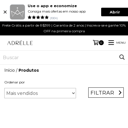
Use o app e economize
Consiga mais ofertas em nosso app
Abrir
(100+)
Frete Grátis a partir de R$399 | Garantia de 2 anos | Inscreva-se e ganhe 10%
OFF na primeira compra
MENU
0
Início
/
Produtos
Ordenar por
FILTRAR