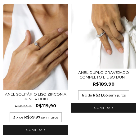
ANEL DUPLO CRAVEJADO
COMPLETO E LISO DUN...
R$189,90
ANEL SOLITÁRIO LISO ZIRCONIA
6
x de
R$31,65
sem juros
DUNE RODIO
R$119,90
R$158,90
COMPRAR
3
x de
R$39,97
sem juros
COMPRAR