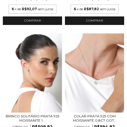
6
x de
R$92,07
sem juros
6
x de
R$87,82
sem juros
COMPRAR
COMPRAR
BRINCO SOLITÁRIO PRATA 925
COLAR PRATA 925 COM
MOISSANITE 1....
MOISSANITE 0,8CT GOT...
R$509,92
R$594,92
R$599,90
R$699,90