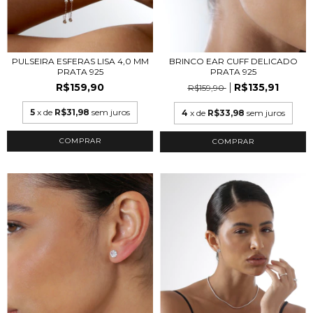
PULSEIRA ESFERAS LISA 4,0 MM
BRINCO EAR CUFF DELICADO
PRATA 925
PRATA 925
R$159,90
R$135,91
R$159,90
5
x de
R$31,98
sem juros
4
x de
R$33,98
sem juros