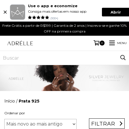
Use o app e economize
Consiga mais ofertas em nosso app
Abrir
(100+)
Frete Grátis a partir de R$399 | Garantia de 2 anos | Inscreva-se e ganhe 10%
OFF na primeira compra
MENU
0
Início
/
Prata 925
Ordenar por
FILTRAR