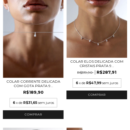
COLAR ELOS DELICADA COM
CRISTAIS PRATA 9...
R$287,91
R$319,90
COLAR CORRENTE DELICADA
6
x de
R$47,99
sem juros
COM GOTA PRATA 9...
R$189,90
6
x de
R$31,65
sem juros