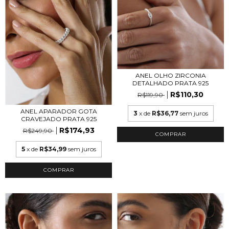
ANEL OLHO ZIRCONIA
DETALHADO PRATA 925
R$110,30
R$119,90
ANEL APARADOR GOTA
3
x de
R$36,77
sem juros
CRAVEJADO PRATA 925
R$174,93
R$249,90
COMPRAR
5
x de
R$34,99
sem juros
COMPRAR