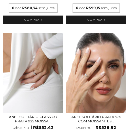
6
x de
R$80,74
sem juros
6
x de
R$99,15
sem juros
ANEL SOLITÁRIO CLASSICO
ANEL SOLITÁRIO PRATA 925
PRATA 925 MOISSA...
COM MOISSANITES...
R$552,42
R$526,92
R$649,90
R$619,90