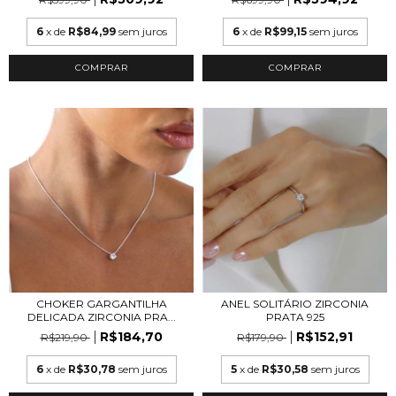
6
x de
R$84,99
sem juros
6
x de
R$99,15
sem juros
CHOKER GARGANTILHA
ANEL SOLITÁRIO ZIRCONIA
DELICADA ZIRCONIA PRA...
PRATA 925
R$184,70
R$152,91
R$219,90
R$179,90
6
x de
R$30,78
sem juros
5
x de
R$30,58
sem juros