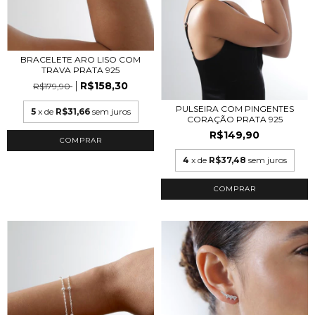
BRACELETE ARO LISO COM
TRAVA PRATA 925
R$158,30
R$179,90
PULSEIRA COM PINGENTES
5
x de
R$31,66
sem juros
CORAÇÃO PRATA 925
R$149,90
4
x de
R$37,48
sem juros