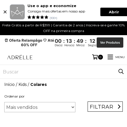
Use o app e economize
Consiga mais ofertas em nosso app
Abrir
(100+)
Frete Grátis a partir de R$399 | Garantia de 2 anos | Inscreva-se e ganhe 10%
OFF na primeira compra
⏰ Oferta Relampâgo 🤍 Até
00
:
13
:
49
:
12
Ver Produtos
60% OFF
Dia(s)
Hora(s)
Min(s)
Seg(s)
MENU
0
Início
/
Kids
/
Colares
Ordenar por
FILTRAR