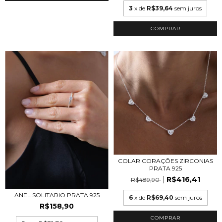
3
x de
R$39,64
sem juros
COLAR CORAÇÕES ZIRCONIAS
PRATA 925
R$416,41
R$489,90
ANEL SOLITARIO PRATA 925
6
x de
R$69,40
sem juros
R$158,90