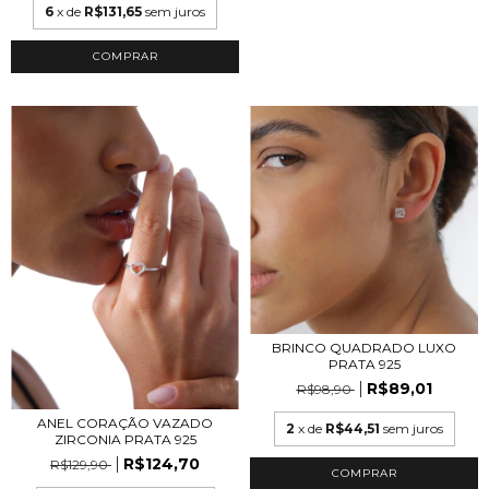
6
x de
R$131,65
sem juros
BRINCO QUADRADO LUXO
PRATA 925
R$89,01
R$98,90
ANEL CORAÇÃO VAZADO
2
x de
R$44,51
sem juros
ZIRCONIA PRATA 925
R$124,70
R$129,90