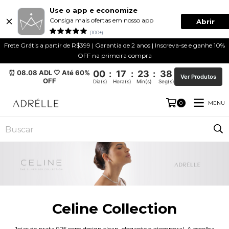
Use o app e economize
Consiga mais ofertas em nosso app
Abrir
(100+)
Frete Grátis a partir de R$399 | Garantia de 2 anos | Inscreva-se e ganhe 10%
OFF na primeira compra
⏰ 08.08 ADL 🤍 Até 60%
00
:
17
:
23
:
37
Ver Produtos
OFF
Dia(s)
Hora(s)
Min(s)
Seg(s)
MENU
0
Celine Collection
Joias de prata 925 com design clean, elegante e atemporal. A escolha