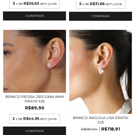
3
x de
R$36,63
sem juros
5
x de
R$31,66
sem juros
BRINCO PEDRA ZIRCONIA 6MM
PRATA 925
R$89,90
BRINCO ARGOLA LISA PRATA
2
x de
R$44,95
sem juros
925
R$118,91
R$139,90