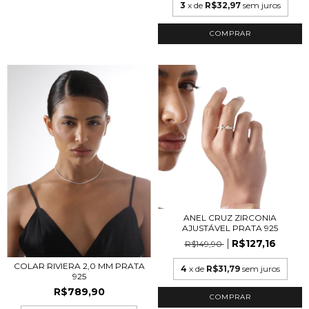
3
x de
R$32,97
sem juros
ANEL CRUZ ZIRCONIA
AJUSTÁVEL PRATA 925
R$127,16
R$149,90
COLAR RIVIERA 2,0 MM PRATA
4
x de
R$31,79
sem juros
925
R$789,90