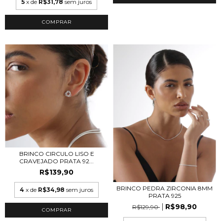
5
x de
R$31,78
sem juros
COMPRAR
BRINCO CIRCULO LISO E
CRAVEJADO PRATA 92...
R$139,90
BRINCO PEDRA ZIRCONIA 8MM
4
x de
R$34,98
sem juros
PRATA 925
R$98,90
R$129,90