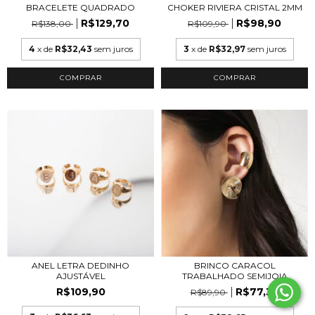
BRACELETE QUADRADO
CHOKER RIVIERA CRISTAL 2MM
R$129,70
R$98,90
R$138,00
R$109,90
4
x de
R$32,43
sem juros
3
x de
R$32,97
sem juros
COMPRAR
COMPRAR
BRINCO CARACOL
ANEL LETRA DEDINHO
TRABALHADO SEMIJOIA
AJUSTÁVEL
R$77,30
R$109,90
R$89,90