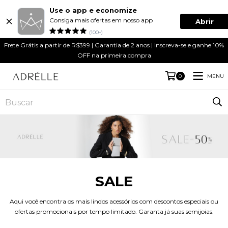
Use o app e economize
Consiga mais ofertas em nosso app
Abrir
(100+)
Frete Grátis a partir de R$399 | Garantia de 2 anos | Inscreva-se e ganhe 10%
OFF na primeira compra
MENU
0
SALE
Aqui você encontra os mais lindos acessórios com descontos especiais ou
ofertas promocionais por tempo limitado. Garanta já suas semijoias.