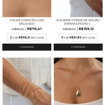
COLAR CORACÃO LISO
PULSEIRA CORDA DE VIOLÃO
DELICADO
ESFERAS FECHO I...
R$76,41
R$159,12
R$98,90
R$198,90
2
x de
R$38,21
sem juros
5
x de
R$31,82
sem juros
COMPRAR
COMPRAR