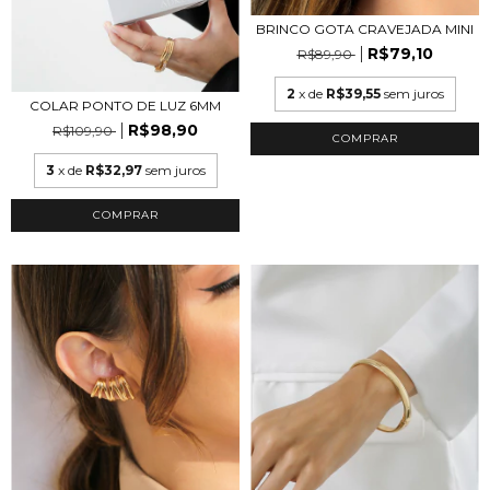
BRINCO GOTA CRAVEJADA MINI
R$79,10
R$89,90
2
x de
R$39,55
sem juros
COLAR PONTO DE LUZ 6MM
R$98,90
R$109,90
COMPRAR
3
x de
R$32,97
sem juros
COMPRAR