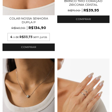
BRINCO TRIO CORAÇÃO
ZIRCONIA CRISTAL
R$39,95
R$79,90
COLAR NOSSA SENHORA
COMPRAR
DUPLA P
R$134,90
R$149,90
4
x de
R$33,73
sem juros