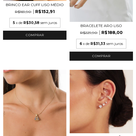
BRINCO EAR CUFF LISO MÉDIO
R$152,91
R$169,90
5
x de
R$30,58
sem juros
BRACELETE ARO LISO
R$188,00
R$229,90
COMPRAR
6
x de
R$31,33
sem juros
COMPRAR