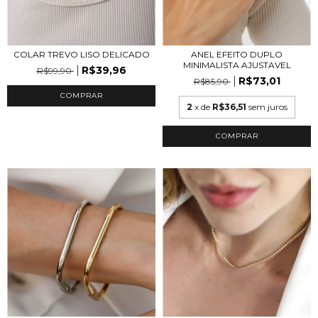
COLAR TREVO LISO DELICADO
ANEL EFEITO DUPLO
MINIMALISTA AJUSTAVEL
R$39,96
R$99,90
R$73,01
R$85,90
COMPRAR
2
x de
R$36,51
sem juros
COMPRAR