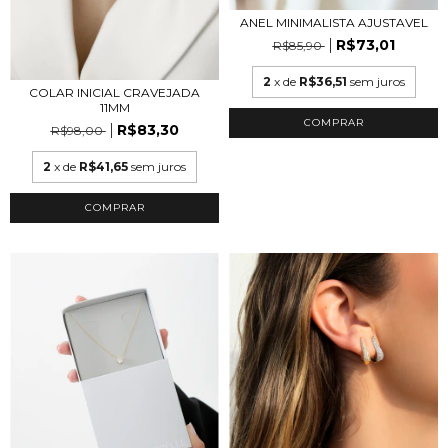
ANEL MINIMALISTA AJUSTAVEL
R$73,01
R$85,90
2
x de
R$36,51
sem juros
COLAR INICIAL CRAVEJADA
11MM
COMPRAR
R$83,30
R$98,00
2
x de
R$41,65
sem juros
COMPRAR