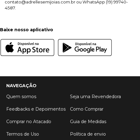
contato@adrellesemijoias.com.br
 ou WhatsApp (19) 99740-
4587.
Baixe nosso aplicativo
NAVEGAÇÃO
Quem somos
Seja uma Revendedora
Feedbacks e Depoimentos
Como Comprar
Comprar no Atacado
Guia de Medidas
Termos de Uso
Política de envio