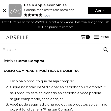
Use o app e economize
Consiga mais ofertas em nosso app
Abrir
(100+)
Frete Grátis a partir de R$399 | Garantia de 2 anos | Inscreva-se e ganhe 10%
OFF na primeira compra
MENU
0
Início
/
Como Comprar
COMO COMPRAR E POLÍTICA DE COMPRA
Escolha o produto que deseja comprar.
Clique no botão de "Adicionar ao carrinho" ou "Comprar". O 
seu produto será adicionado ao carrinho e você poderá 
seguir comprando, caso desejar.
Você pode seguir adicionando outros produtos ao carrinho 
ou, então, clicar em "Finalizar Compra".