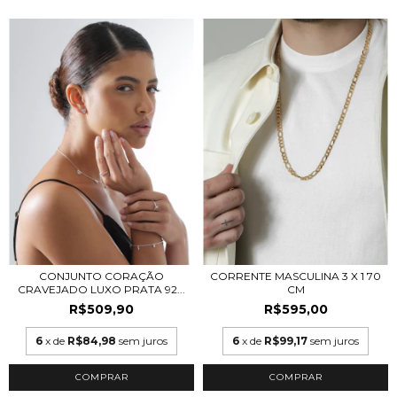
CONJUNTO CORAÇÃO
CORRENTE MASCULINA 3 X 1 70
CRAVEJADO LUXO PRATA 92...
CM
R$509,90
R$595,00
6
x de
R$84,98
sem juros
6
x de
R$99,17
sem juros
COMPRAR