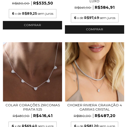
LUXO
R$535,50
R$630,00
R$584,91
R$649,90
6
x de
R$89,25
sem juros
6
x de
R$97,49
sem juros
COMPRAR
COMPRAR
COLAR CORAÇÕES ZIRCONIAS
CHOKER RIVIERA CRAVAÇÃO 4
PRATA 925
GARRAS CRISTAL
R$416,41
R$487,20
R$489,90
R$580,00
6
x de
R$69,40
sem juros
6
x de
R$81,20
sem juros