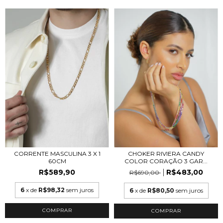
CORRENTE MASCULINA 3 X 1
CHOKER RIVIERA CANDY
60CM
COLOR CORAÇÃO 3 GAR...
R$589,90
R$483,00
R$690,00
6
x de
R$98,32
sem juros
6
x de
R$80,50
sem juros
COMPRAR
COMPRAR