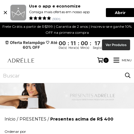
Use o app e economize
Consiga mais ofertas em nosso app
Abrir
(100+)
Frete Grátis a partir de R$399 | Garantia de 2 anos | Inscreva-se e ganhe 10%
OFF na primeira compra
⏰ Oferta Relampâgo 🤍 Até
00
:
11
:
00
:
16
Ver Produtos
60% OFF
Dia(s)
Hora(s)
Min(s)
Seg(s)
MENU
0
Início
/
PRESENTES
/
Presentes acima de R$ 400
Ordenar por