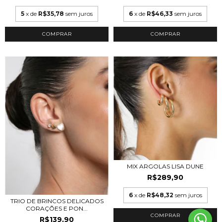
5
x de
R$35,78
sem juros
6
x de
R$46,33
sem juros
COMPRAR
COMPRAR
MIX ARGOLAS LISA DUNE
R$289,90
6
x de
R$48,32
sem juros
TRIO DE BRINCOS DELICADOS
CORAÇÕES E PON...
COMPRAR
R$139,90