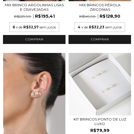
MIX BRINCO ARGOLINHAS LISAS
MIX BRINCOS PÉROLA
E CRAVEJADAS
ZIRCONIAS
R$195,41
R$128,90
R$229,90
R$149,90
6
x de
R$32,57
sem juros
4
x de
R$32,23
sem juros
COMPRAR
COMPRAR
KIT BRINCOS PONTO DE LUZ
LUXO
R$79,99