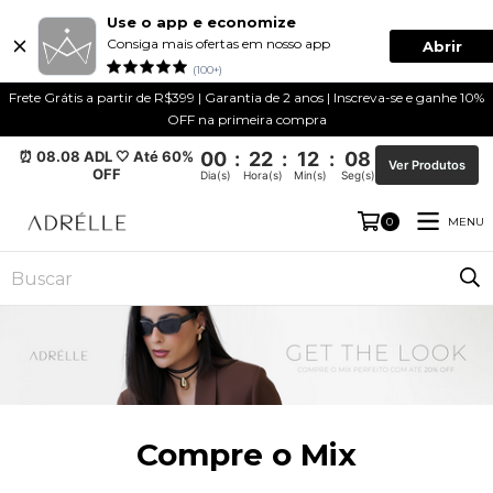
Use o app e economize
Consiga mais ofertas em nosso app
Abrir
(100+)
Frete Grátis a partir de R$399 | Garantia de 2 anos | Inscreva-se e ganhe 10%
OFF na primeira compra
⏰ 08.08 ADL 🤍 Até 60%
00
:
22
:
12
:
06
Ver Produtos
OFF
Dia(s)
Hora(s)
Min(s)
Seg(s)
MENU
0
Compre o Mix