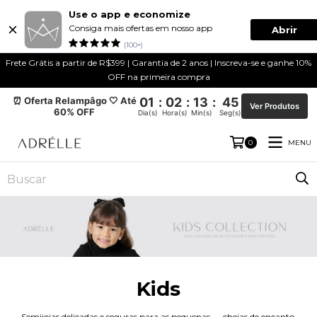
Use o app e economize
Consiga mais ofertas em nosso app
Abrir
(100+)
Frete Grátis a partir de R$399 | Garantia de 2 anos | Inscreva-se e ganhe 10%
OFF na primeira compra
⏰ Oferta Relampâgo 🤍 Até
01
:
02
:
13
:
44
Ver Produtos
60% OFF
Dia(s)
Hora(s)
Min(s)
Seg(s)
MENU
0
Kids
Semijoias delicadas e seguras para as pequenas — cheias de encanto,