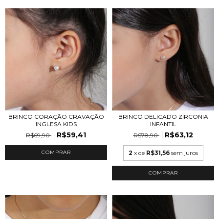
BRINCO CORAÇÃO CRAVAÇÃO
BRINCO DELICADO ZIRCONIA
INGLESA KIDS
INFANTIL
R$59,41
R$63,12
R$69,90
R$78,90
COMPRAR
2
x de
R$31,56
sem juros