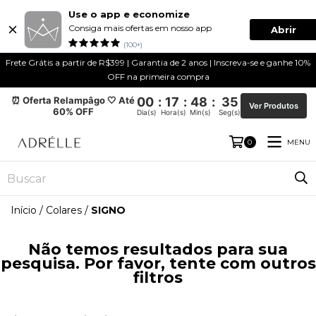
Use o app e economize
Consiga mais ofertas em nosso app
Abrir
(100+)
Frete Grátis a partir de R$399 | Garantia de 2 anos | Inscreva-se e ganhe 10%
OFF na primeira compra
⏰ Oferta Relampâgo 🤍 Até
00
:
17
:
48
:
35
Ver Produtos
60% OFF
Dia(s)
Hora(s)
Min(s)
Seg(s)
MENU
0
Início
/
Colares
/
SIGNO
Não temos resultados para sua
pesquisa. Por favor, tente com outros
filtros