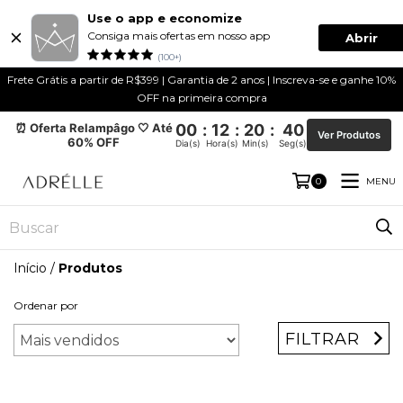
Use o app e economize
Consiga mais ofertas em nosso app
Abrir
(100+)
Frete Grátis a partir de R$399 | Garantia de 2 anos | Inscreva-se e ganhe 10%
OFF na primeira compra
⏰ Oferta Relampâgo 🤍 Até
00
:
12
:
20
:
40
Ver Produtos
60% OFF
Dia(s)
Hora(s)
Min(s)
Seg(s)
MENU
0
Início
/
Produtos
Ordenar por
FILTRAR