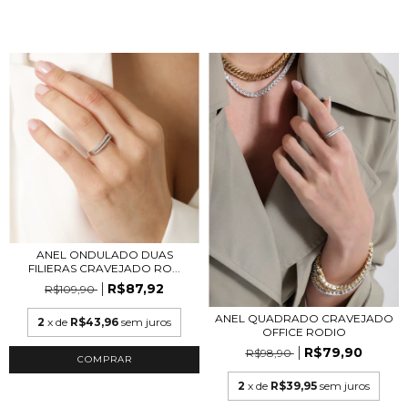
ANEL ONDULADO DUAS
FILIERAS CRAVEJADO RO...
R$87,92
R$109,90
ANEL QUADRADO CRAVEJADO
2
x de
R$43,96
sem juros
OFFICE RODIO
R$79,90
R$98,90
COMPRAR
2
x de
R$39,95
sem juros