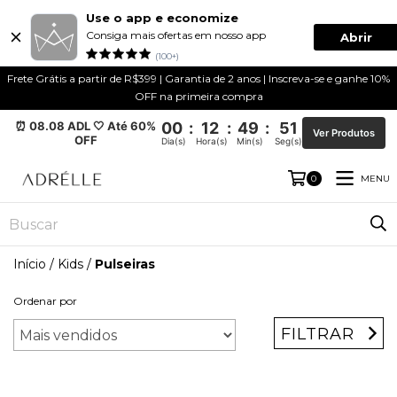
Use o app e economize
Consiga mais ofertas em nosso app
Abrir
(100+)
Frete Grátis a partir de R$399 | Garantia de 2 anos | Inscreva-se e ganhe 10%
OFF na primeira compra
⏰ 08.08 ADL 🤍 Até 60%
00
:
12
:
49
:
51
Ver Produtos
OFF
Dia(s)
Hora(s)
Min(s)
Seg(s)
MENU
0
Início
/
Kids
/
Pulseiras
Ordenar por
FILTRAR