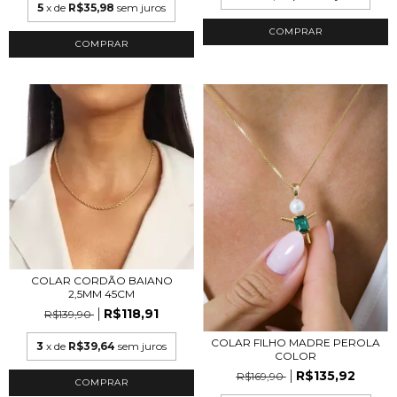
5
x de
R$35,98
sem juros
COMPRAR
COMPRAR
COLAR CORDÃO BAIANO
2,5MM 45CM
R$118,91
R$139,90
COLAR FILHO MADRE PEROLA
3
x de
R$39,64
sem juros
COLOR
R$135,92
R$169,90
COMPRAR