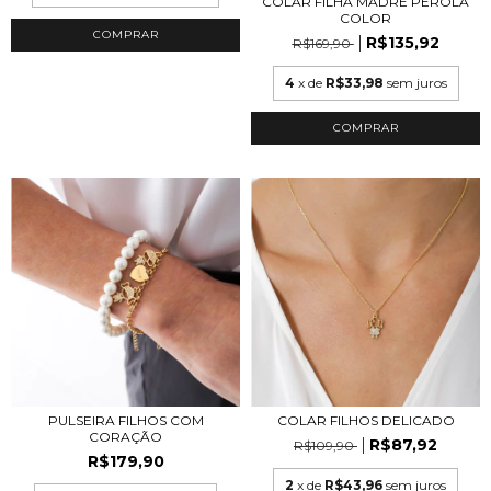
COLAR FILHA MADRE PEROLA
COLOR
COMPRAR
R$135,92
R$169,90
4
x de
R$33,98
sem juros
COMPRAR
PULSEIRA FILHOS COM
COLAR FILHOS DELICADO
CORAÇÃO
R$87,92
R$109,90
R$179,90
2
x de
R$43,96
sem juros