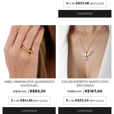
4
x de
R$33,98
sem juros
COMPRAR
ANEL MINIMALISTA QUADRADO
COLAR ESPÍRITO SANTO COM
AJUSTAVEL
ZIRCONIAS
R$83,30
R$167,00
R$98,00
R$189,90
2
x de
R$41,65
sem juros
5
x de
R$33,40
sem juros
COMPRAR
COMPRAR