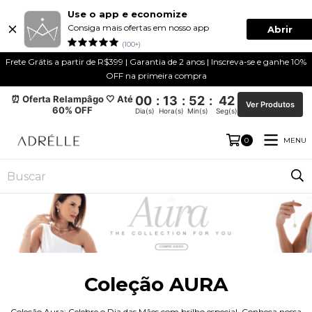
Use o app e economize
Consiga mais ofertas em nosso app
Abrir
(100+)
Frete Grátis a partir de R$399 | Garantia de 2 anos | Inscreva-se e ganhe 10%
OFF na primeira compra
⏰ Oferta Relampâgo 🤍 Até
00
:
13
:
52
:
40
Ver Produtos
60% OFF
Dia(s)
Hora(s)
Min(s)
Seg(s)
MENU
0
Coleção AURA
Coleção Aura: Celebre o Dia das Mães com brilho especial. Conheça nossa