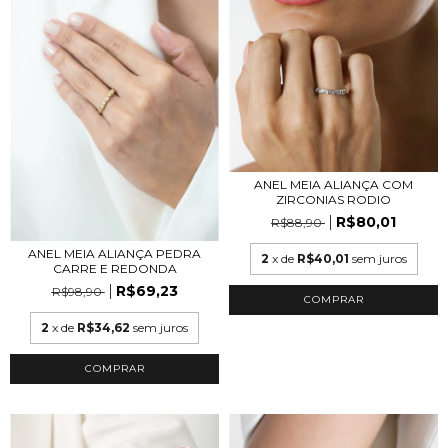
ANEL MEIA ALIANÇA COM
ZIRCONIAS RODIO
R$80,01
R$88,90
ANEL MEIA ALIANÇA PEDRA
2
x de
R$40,01
sem juros
CARRE E REDONDA
R$69,23
R$98,90
COMPRAR
2
x de
R$34,62
sem juros
COMPRAR