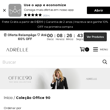
Use o app e economize
Consiga mais ofertas em nosso app
Abrir
(100+)
Frete Grátis a partir de R$399 | Garantia de 2 anos | Inscreva-se e ganhe 10%
OFF na primeira compra
⏰ Oferta Relampâgo 🤍 Até
00
:
08
:
26
:
42
Ver Produtos
60% OFF
Dia(s)
Hora(s)
Min(s)
Seg(s)
MENU
0
Início
/
Coleção Office 90
Ordenar por