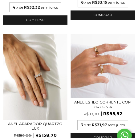
6
x de
R$33,15
sem juros
4
x de
R$32,32
sem juros
COMPRAR
COMPRAR
ANEL ESTILO CORRENTE COM
ZIRCONIA
R$95,92
R$119,90
ANEL APARADOR QUARTZO
3
x de
R$31,97
sem juros
LUX
R$158,70
R$189,00
COMPRAR