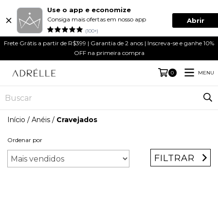
Use o app e economize
Consiga mais ofertas em nosso app
Abrir
(100+)
Frete Grátis a partir de R$399 | Garantia de 2 anos | Inscreva-se e ganhe 10%
OFF na primeira compra
MENU
0
Início
/
Anéis
/
Cravejados
Ordenar por
FILTRAR