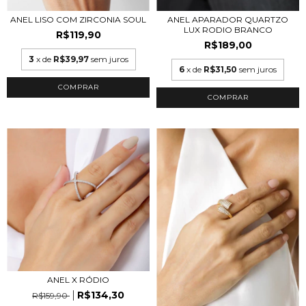
ANEL LISO COM ZIRCONIA SOUL
ANEL APARADOR QUARTZO
LUX RODIO BRANCO
R$119,90
R$189,00
3
x de
R$39,97
sem juros
6
x de
R$31,50
sem juros
COMPRAR
COMPRAR
ANEL X RÓDIO
R$134,30
R$159,90