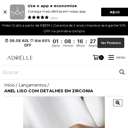
Use o app e economize
Consiga mais ofertas em nosso app
Abrir
(100+)
Frete Grátis a partir de R$399 | Garantia de 2 anos | Inscreva-se e ganhe 10%
OFF na primeira compra
⏰ 08.08 ADL 🤍 Até 60%
01
:
08
:
16
:
26
Ver Produtos
OFF
Dia(s)
Hora(s)
Min(s)
Seg(s)
MENU
0
Início
/
Lançamentos
/
ANEL LISO COM DETALHES EM ZIRCONIA