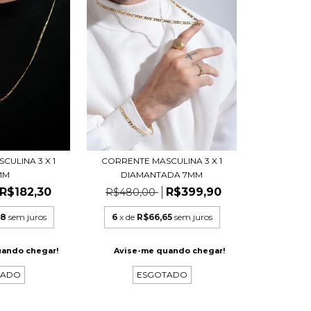
CULINA 3 X 1
CORRENTE MASCULINA 3 X 1
MM
DIAMANTADA 7MM
R$182,30
R$399,90
R$480,00
38
sem juros
6
x de
R$66,65
sem juros
uando chegar!
Avise-me quando chegar!
TADO
ESGOTADO