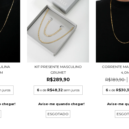
ULINA
KIT PRESENTE MASCULINO
CORRENTE MAS
MM
GRUMET
4,0
R$289,90
R$189,90
 juros
6
x de
R$48,32
sem juros
6
x de
R$30,
 chegar!
Avise-me quando chegar!
Avise-me q
ESGOTADO
ESGO