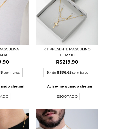
MASCULINA
KIT PRESENTE MASCULINO
CADA
CLASSIC
9,90
R$219,90
98
sem juros
6
x de
R$36,65
sem juros
uando chegar!
Avise-me quando chegar!
TADO
ESGOTADO