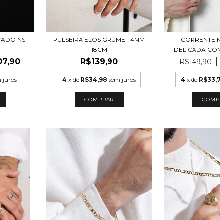
CADO NS
PULSEIRA ELOS GRUMET 4MM
CORRENTE 
18CM
DELICADA COM
07,90
R$139,90
R$149,90
 juros
4
x de
R$34,98
sem juros
4
x de
R$33,
COMPRAR
COMP