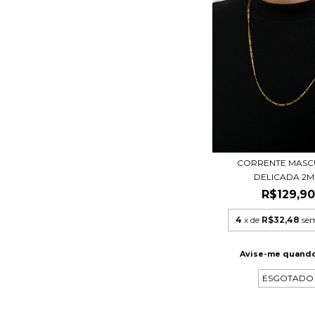
CORRENTE MASC
DELICADA 2
R$129,90
4
x de
R$32,48
sem
Avise-me quando
ESGOTADO