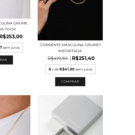
CULINA GRUME
DA 70CM
R$253,00
CORRENTE MASCULINA GRUMET
17
sem juros
IMPORTADA
R$251,40
R$419,90
6
x de
R$41,90
sem juros
COMPRAR