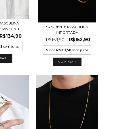
MASCULINA
CORRENTE MASCULINA
 PINGENTE...
IMPORTADA
R$134,90
R$152,90
R$169,90
73
sem juros
5
x de
R$30,58
sem juros
RAR
COMPRAR