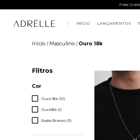
Frete Gráti
INÍCIO
LANÇAMENTOS
Início
Masculino
Ouro 18k
/
/
Filtros
Cor
Ouro 18k (10)
Ouro18k (1)
Rodio Branco (11)