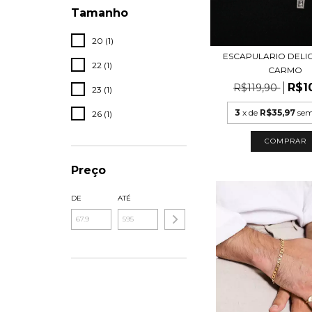
Tamanho
20 (1)
ESCAPULARIO DELI
22 (1)
CARMO
R$1
R$119,90
23 (1)
3
x de
R$35,97
sem
26 (1)
COMPRAR
Preço
DE
ATÉ