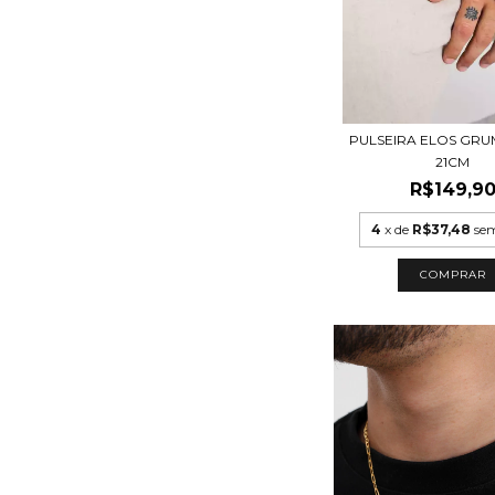
PULSEIRA ELOS GR
21CM
R$149,9
4
x de
R$37,48
sem
COMPRAR