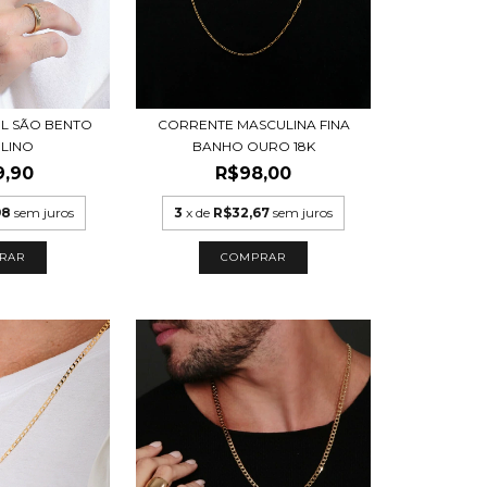
EL SÃO BENTO
CORRENTE MASCULINA FINA
LINO
BANHO OURO 18K
9,90
R$98,00
98
sem juros
3
x de
R$32,67
sem juros
COMPRAR