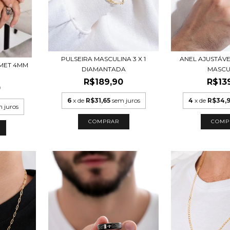
ANEL AJUSTÁV
PULSEIRA MASCULINA 3 X 1
UMET 4MM
MASCU
DIAMANTADA
R$13
R$189,90
0
4
x de
R$34,
6
x de
R$31,65
sem juros
 juros