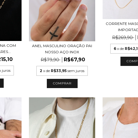
CORRENTE MAS
IMPORTA
R$269,90
INA COM
ANEL MASCULINO ORAÇÃO PAI
6
x de
R$42,
ES...
NOSSO AÇO INOX
15,10
R$67,90
R$79,90
 juros
2
x de
R$33,95
sem juros
COMPRAR