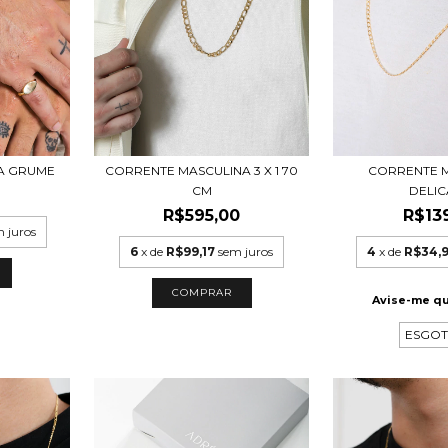
CORRENTE MASCULINA 3 X 1 70
CORRENTE 
NA GRUME
CM
DELI
R$595,00
R$13
 juros
6
x de
R$99,17
sem juros
4
x de
R$34,
COMPRAR
Avise-me q
ESGO