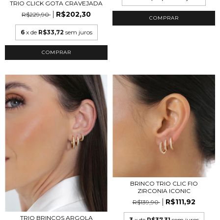
TRIO CLICK GOTA CRAVEJADA
R$202,30
R$229,90
COMPRAR
6
x de
R$33,72
sem juros
COMPRAR
BRINCO TRIO CLIC FIO
ZIRCONIA ICONIC
R$111,92
R$139,90
TRIO BRINCOS ARGOLA
3
x de
R$37,31
sem juros