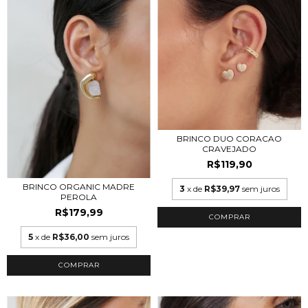
BRINCO DUO CORACAO
CRAVEJADO
R$119,90
BRINCO ORGANIC MADRE
3
x de
R$39,97
sem juros
PEROLA
R$179,99
COMPRAR
5
x de
R$36,00
sem juros