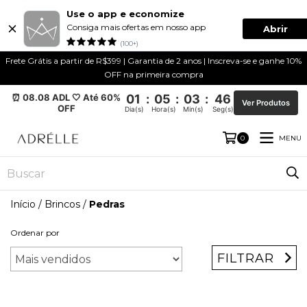
Use o app e economize
Consiga mais ofertas em nosso app
Abrir
(100+)
Frete Grátis a partir de R$399 | Garantia de 2 anos | Inscreva-se e ganhe 10%
OFF na primeira compra
⏰ 08.08 ADL 🤍 Até 60%
01
:
05
:
03
:
45
Ver Produtos
OFF
Dia(s)
Hora(s)
Min(s)
Seg(s)
MENU
0
Início
/
Brincos
/
Pedras
Ordenar por
FILTRAR