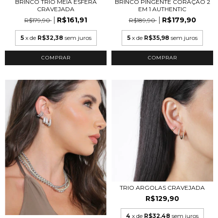
BRINCO TRIO MEIA ESFERA
BRINCO PINGENTE CORAÇÃO 2
CRAVEJADA
EM 1 AUTHENTIC
R$161,91
R$179,90
R$179,90
R$189,90
5
x de
R$32,38
sem juros
5
x de
R$35,98
sem juros
COMPRAR
COMPRAR
TRIO ARGOLAS CRAVEJADA
R$129,90
4
x de
R$32,48
sem juros