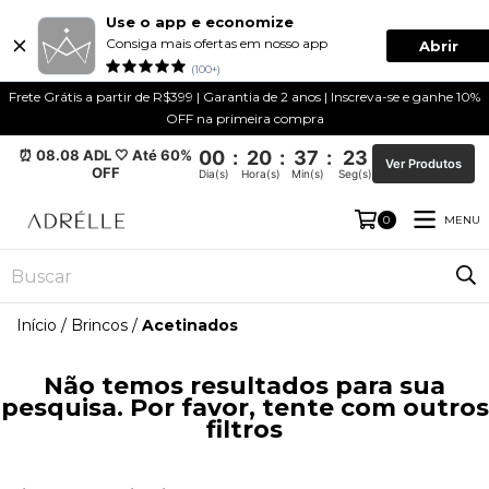
Use o app e economize
Consiga mais ofertas em nosso app
Abrir
(100+)
Frete Grátis a partir de R$399 | Garantia de 2 anos | Inscreva-se e ganhe 10%
OFF na primeira compra
⏰ 08.08 ADL 🤍 Até 60%
00
:
20
:
37
:
22
Ver Produtos
OFF
Dia(s)
Hora(s)
Min(s)
Seg(s)
MENU
0
Início
/
Brincos
/
Acetinados
Não temos resultados para sua
pesquisa. Por favor, tente com outros
filtros