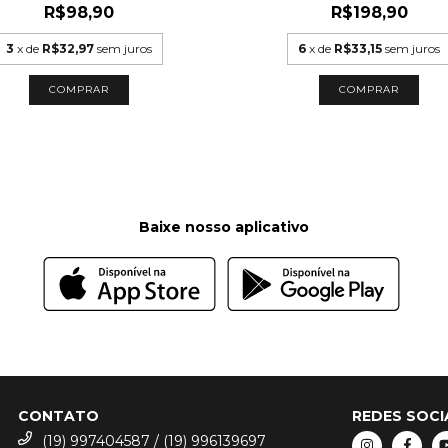
R$98,90
R$198,90
3
x de
R$32,97
sem juros
6
x de
R$33,15
sem juros
COMPRAR
COMPRAR
Baixe nosso aplicativo
CONTATO
REDES SOCI
(19) 997404587 / (19) 996139697