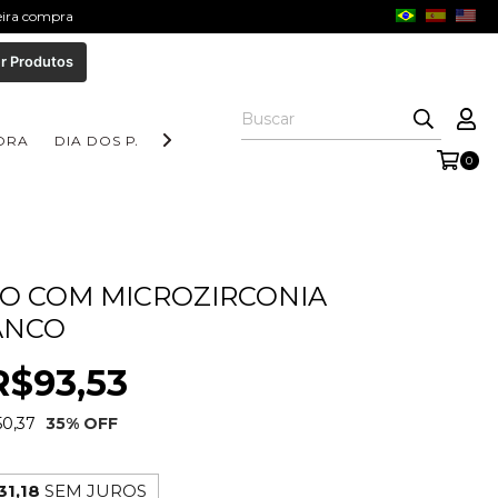
meira compra
r Produtos
ORA
DIA DOS PAIS
COLEÇÃO AURORA
COLEÇÃO FORM
0
SO COM MICROZIRCONIA
ANCO
R$93,53
0,37
35
% OFF
31,18
SEM JUROS