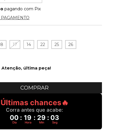
to
pagando com Pix
E PAGAMENTO
18
17
14
22
25
26
Atenção, última peça!
Últimas chances🔥
Corra antes que acabe:
00
:
19
:
29
:
03
Dia
Hora
Min
Seg