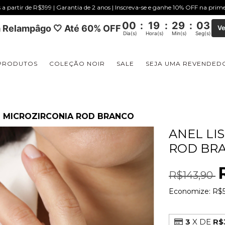
s a partir de R$399 | Garantia de 2 anos | Inscreva-se e ganhe 10% OFF na pri
00
:
19
:
29
:
03
 Relampâgo 🤍 Até 60% OFF
Ve
Dia(s)
Hora(s)
Min(s)
Seg(s)
PRODUTOS
COLEÇÃO NOIR
SALE
SEJA UMA REVENDED
M MICROZIRCONIA ROD BRANCO
ANEL LI
ROD BR
R$143,90
Economize:
R$5
3
X DE
R$