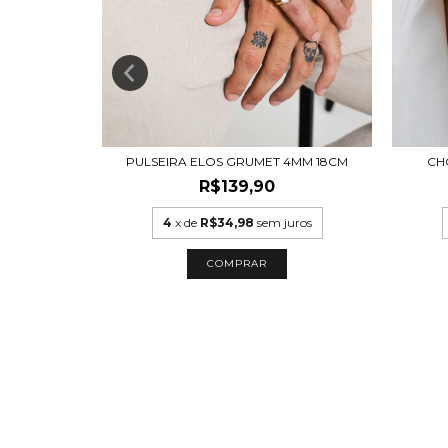
AÇO INOX
PULSEIRA ELOS GRUMET 4MM 18CM
CH
R$139,90
4
x de
R$34,98
sem juros
COMPRAR