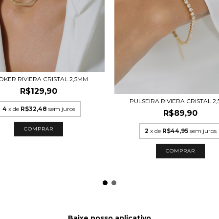
OKER RIVIERA CRISTAL 2,5MM
R$129,90
PULSEIRA RIVIERA CRISTAL 2
4
x de
R$32,48
sem juros
R$89,90
COMPRAR
2
x de
R$44,95
sem juros
COMPRAR
Baixe nosso aplicativo