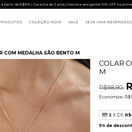
s a partir de R$399 | Garantia de 2 anos | Inscreva-se e ganhe 10% OFF na pri
PRODUTOS
COLEÇÃO NOIR
SALE
SEJA UMA REVENDED
R COM MEDALHA SÃO BENTO M
COLAR 
M
R
R$98,90
Economize:
R$
2
X DE
R$
5% de descon