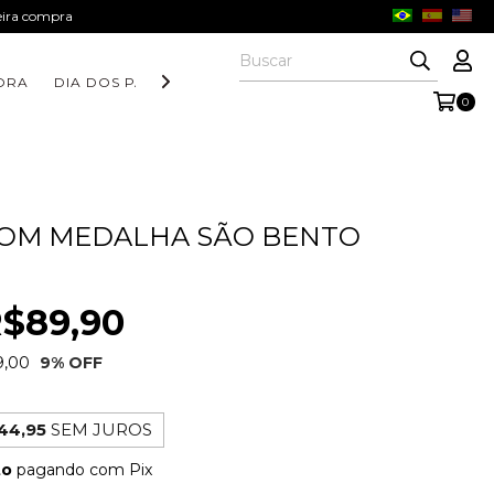
meira compra
ORA
DIA DOS PAIS
COLEÇÃO AURORA
COLEÇÃO FORM
0
COM MEDALHA SÃO BENTO
$89,90
9,00
9
% OFF
44,95
SEM JUROS
to
pagando com Pix