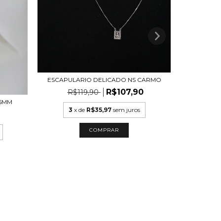
ESCAPULARIO DELICADO NS CARMO
BRINC
R$107,90
R$119,90
R
,5MM
3
x de
R$35,97
sem juros
COMPRAR