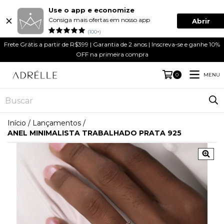
Use o app e economize
Consiga mais ofertas em nosso app
Abrir
(100+)
Frete Grátis a partir de R$399 | Garantia de 2 anos | Inscreva-se e ganhe 10%
OFF na primeira compra
MENU
0
Início
/
Lançamentos
/
ANEL MINIMALISTA TRABALHADO PRATA 925