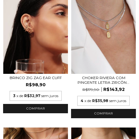
CHOKER RIVIERA COM
BRINCO ZIG ZAG EAR CUFF
PINGENTE LETRA ZIRCÔN...
R$98,90
R$143,92
R$179,90
3
x de
R$32,97
sem juros
4
x de
R$35,98
sem juros
COMPRAR
COMPRAR