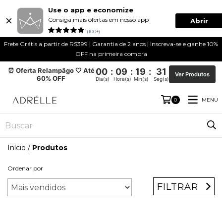
Use o app e economize
Consiga mais ofertas em nosso app
Abrir
(100+)
Frete Grátis a partir de R$399 | Garantia de 2 anos | Inscreva-se e ganhe 10%
OFF na primeira compra
⏰ Oferta Relampâgo 🤍 Até
00
:
09
:
19
:
30
Ver Produtos
60% OFF
Dia(s)
Hora(s)
Min(s)
Seg(s)
MENU
0
Início
/
Produtos
Ordenar por
FILTRAR