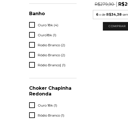
R$2
R$279,90
Banho
6
x de
R$34,38
sem
Ouro 18k (4)
Ouro18k (1)
Rodio Branco (2)
Ródio Branco (2)
Ródio Branco[ (1)
Choker Chapinha
Redonda
Ouro 18k (1)
Ródio Branco (1)