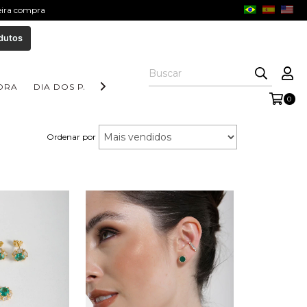
meira compra
dutos
ORA
DIA DOS PAIS
COLEÇÃO AURORA
COLEÇÃO FORM
0
Ordenar por