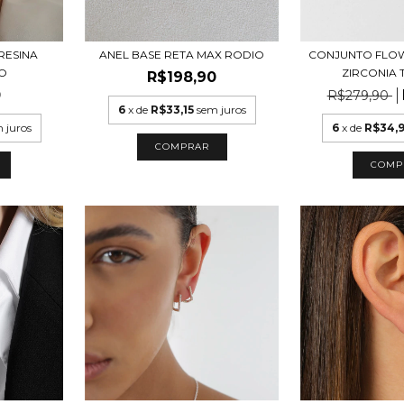
ANEL BASE RETA MAX RODIO
RESINA
CONJUNTO FLO
IO
ZIRCONIA 
R$198,90
0
R$279,90
6
x de
R$33,15
sem juros
 juros
6
x de
R$34,
COMPRAR
COMP