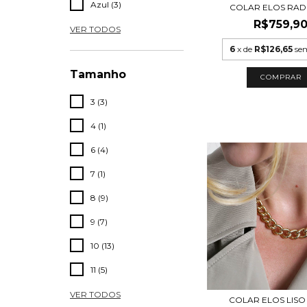
Azul (3)
COLAR ELOS RAD
R$759,9
VER TODOS
6
x de
R$126,65
se
Tamanho
COMPRAR
3 (3)
4 (1)
6 (4)
7 (1)
8 (9)
9 (7)
10 (13)
11 (5)
VER TODOS
COLAR ELOS LISO