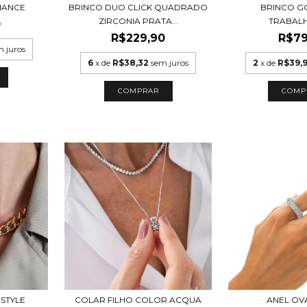
IANCE
BRINCO DUO CLICK QUADRADO
BRINCO G
ZIRCONIA PRATA...
TRABAL
0
R$229,90
R$79
m juros
6
x de
R$38,32
sem juros
2
x de
R$39,
COMP
 STYLE
COLAR FILHO COLOR ACQUA
ANEL OV