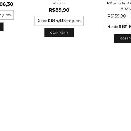
RODIO
MICROZIRCO
06,30
BRA
R$89,90
 juros
R$159,90
2
x de
R$44,95
sem juros
4
x de
R$31,
COMP