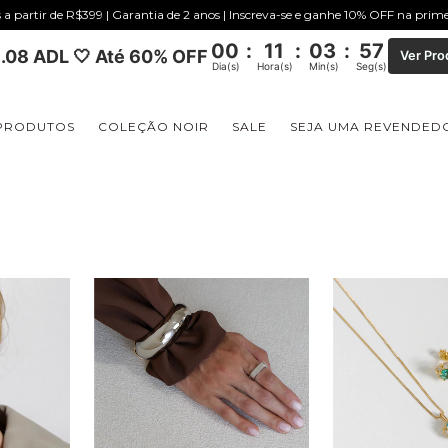
s a partir de R$399 | Garantia de 2 anos | Inscreva-se e ganhe 10% OFF na pri
00
:
11
:
03
:
56
.08 ADL 🤍 Até 60% OFF
Ver Pro
Dia(s)
Hora(s)
Min(s)
Seg(s)
PRODUTOS
COLEÇÃO NOIR
SALE
SEJA UMA REVENDED