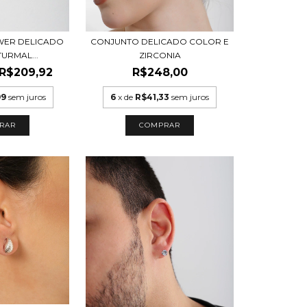
WER DELICADO
CONJUNTO DELICADO COLOR E
TURMAL...
ZIRCONIA
R$209,92
R$248,00
99
sem juros
6
x de
R$41,33
sem juros
RAR
COMPRAR