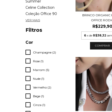
Summer
Celine Collection
Coleção Office 90
BRINCO ORGANIC 
OFFICE ROD
VER MAIS
R$229,9
Filtros
6
x de
R$38,32
sem
Cor
COMPRAR
Champagne (2)
Rose (1)
Marrom (5)
Nude (1)
Vermelho (2)
Bege (1)
Cinza (1)