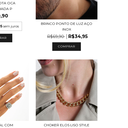
OTA OCA
HADA P
,90
BRINCO PONTO DE LUZ AÇO
95
sem juros
INOX
R$34,95
R$69,90
RAR
AL COM
CHOKER ELOS LISO STYLE