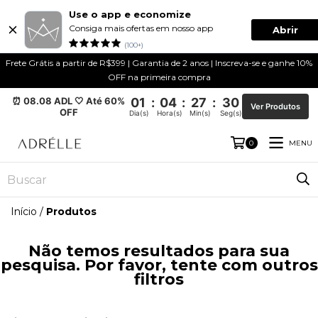
Use o app e economize
Consiga mais ofertas em nosso app
Abrir
(100+)
Frete Grátis a partir de R$399 | Garantia de 2 anos | Inscreva-se e ganhe 10%
OFF na primeira compra
⏰ 08.08 ADL 🤍 Até 60%
01
:
04
:
27
:
29
Ver Produtos
OFF
Dia(s)
Hora(s)
Min(s)
Seg(s)
MENU
0
Início
/
Produtos
Não temos resultados para sua
pesquisa. Por favor, tente com outros
filtros