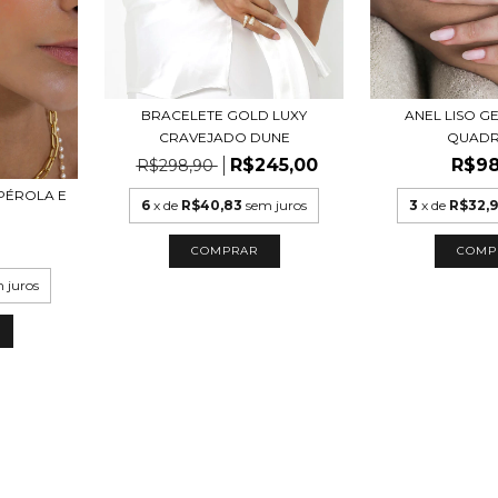
BRACELETE GOLD LUXY
ANEL LISO 
CRAVEJADO DUNE
QUAD
R$245,00
R$98
R$298,90
PÉROLA E
6
x de
R$40,83
sem juros
3
x de
R$32,
COMPRAR
COMP
 juros