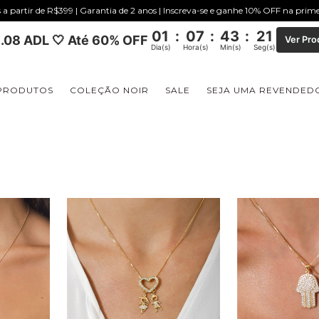
s a partir de R$399 | Garantia de 2 anos | Inscreva-se e ganhe 10% OFF na pri
01
:
07
:
43
:
20
.08 ADL 🤍 Até 60% OFF
Ver Pro
Dia(s)
Hora(s)
Min(s)
Seg(s)
PRODUTOS
COLEÇÃO NOIR
SALE
SEJA UMA REVENDED