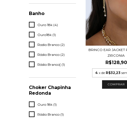
Banho
Ouro 18k (4)
Ouro18k (1)
Rodio Branco (2)
BRINCO EAR JACKET 
Ródio Branco (2)
ZIRCONIA
R$128,90
Ródio Branco[ (1)
4
x de
R$32,23
sem
COMPRAR
Choker Chapinha
Redonda
Ouro 18k (1)
Ródio Branco (1)