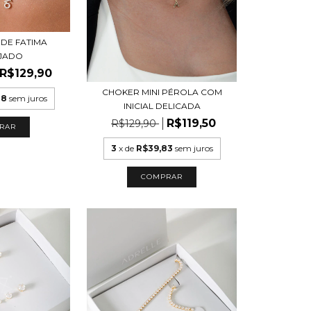
DE FATIMA
JADO
R$129,90
CHOKER MINI PÉROLA COM
48
sem juros
INICIAL DELICADA
R$119,50
R$129,90
RAR
3
x de
R$39,83
sem juros
COMPRAR