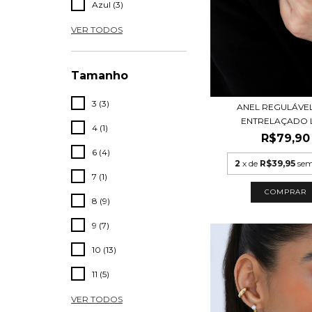
Azul (3)
VER TODOS
Tamanho
3 (3)
ANEL REGULÁVE
ENTRELAÇADO 
4 (1)
R$79,90
6 (4)
2
x de
R$39,95
sem
7 (1)
COMPRAR
8 (9)
9 (7)
10 (13)
11 (5)
VER TODOS