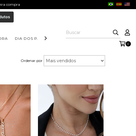
meira compra
dutos
ORA
DIA DOS PAIS
COLEÇÃO AURORA
COLEÇÃO FORM
0
Ordenar por