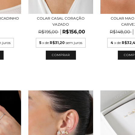
ICADINHO
COLAR CASAL CORAÇÃO
COLAR MAO 
VAZADO
CARVE
R$156,00
R$195,00
R$148,00
 juros
5
x de
R$31,20
sem juros
4
x de
R$32,
COMPRAR
COMP