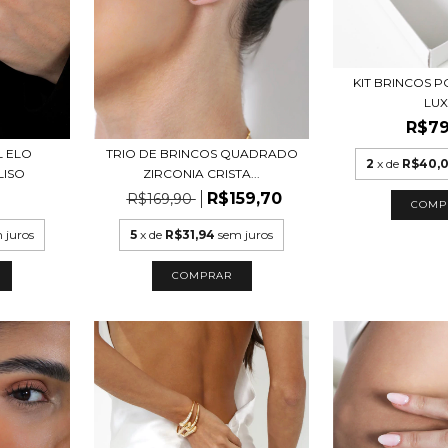
KIT BRINCOS 
LU
R$79
L ELO
TRIO DE BRINCOS QUADRADO
2
x de
R$40,
LISO
ZIRCONIA CRISTA...
R$159,70
R$169,90
 juros
5
x de
R$31,94
sem juros
COMPRAR