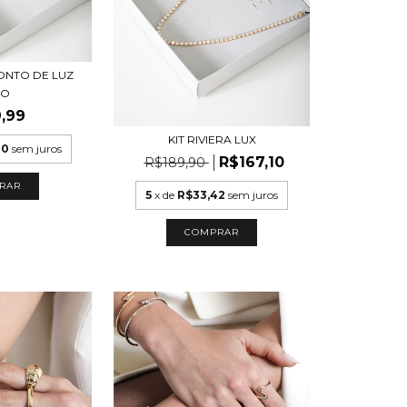
PONTO DE LUZ
XO
,99
KIT RIVIERA LUX
00
sem juros
R$167,10
R$189,90
5
x de
R$33,42
sem juros