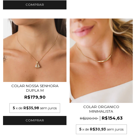
COLAR NOSSA SENHORA
DUPLA M
R$179,90
COLAR ORGANICO
5
x de
R$35,98
sem juros
MINIMALISTA
R$154,63
R$220,90
COMPRAR
5
x de
R$30,93
sem juros