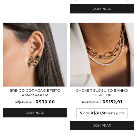
COMPRAR
CHOKER ELOS LISO BANHO
BRINCO CORAÇÃO EFEITO
OURO 18K
AMASSADO P
R$152,91
R$30,00
R$179,90
R$68,00
5
x de
R$30,58
sem juros
COMPRAR