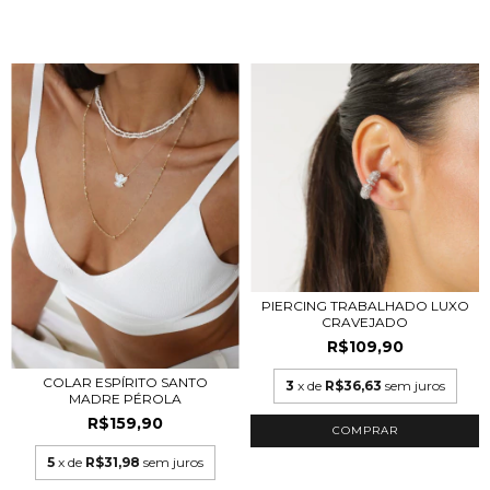
PIERCING TRABALHADO LUXO
CRAVEJADO
R$109,90
COLAR ESPÍRITO SANTO
3
x de
R$36,63
sem juros
MADRE PÉROLA
R$159,90
COMPRAR
5
x de
R$31,98
sem juros