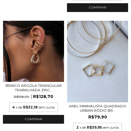
COMPRAR
BRINCO ARGOLA TRIANGULAR
TRABALHADA ZIRC...
R$128,70
R$198,99
ANEL MINIMALISTA QUADRADO
4
x de
R$32,18
sem juros
URBAN RÓDIO BR...
R$79,90
COMPRAR
2
x de
R$39,95
sem juros