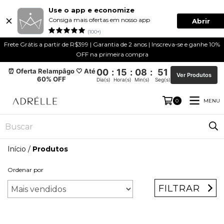
Use o app e economize
Consiga mais ofertas em nosso app
Abrir
(100+)
Frete Grátis a partir de R$399 | Garantia de 2 anos | Inscreva-se e ganhe 10%
OFF na primeira compra
⏰ Oferta Relampâgo 🤍 Até
00
:
15
:
08
:
51
Ver Produtos
60% OFF
Dia(s)
Hora(s)
Min(s)
Seg(s)
MENU
0
Início
/
Produtos
Ordenar por
FILTRAR