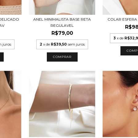
DELICADO
ANEL MINIMALISTA BASE RETA
COLAR ESFERA
AV
REGULAVEL
R$98
R$79,00
3
x de
R$32,
 juros
2
x de
R$39,50
sem juros
COMP
COMPRAR