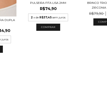
PULSEIRA FITA LISA 2MM
BRINCO TRI
ZIRCONIA
R$74,90
R$79,90
2
x de
R$37,45
sem juros
RA DUPLA
COMP
COMPRAR
34,90
 juros