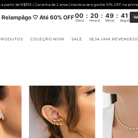
s a partir de R$399 | Garantia de 2 anos | Inscreva-se e ganhe 10% OFF na pri
00
:
20
:
49
:
40
 Relampâgo 🤍 Até 60% OFF
Ve
Dia(s)
Hora(s)
Min(s)
Seg(s)
PRODUTOS
COLEÇÃO NOIR
SALE
SEJA UMA REVENDED