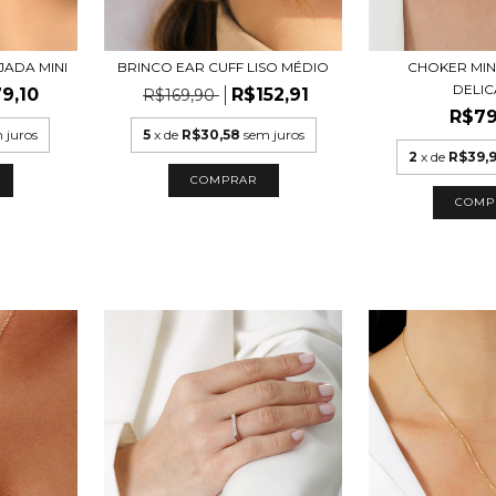
BRINCO EAR CUFF LISO MÉDIO
CHOKER MIN
JADA MINI
DELI
R$152,91
9,10
R$169,90
R$79
5
x de
R$30,58
sem juros
 juros
2
x de
R$39,
COMPRAR