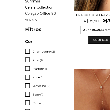
Summer
Celine Collection
Coleção Office 90
BRINCO GOTA CRAVE
VER MAIS
R$7
R$89,90
Filtros
2
x de
R$39,55
sem
COMPRAR
Cor
Champagne (2)
Rose (1)
Marrom (5)
Nude (1)
Vermelho (2)
Bege (1)
Cinza (1)