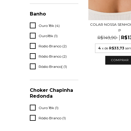
Banho
COLAR NOSSA SENHO
Ouro 18k (4)
P
Ouro18k (1)
R$1
R$149,90
Rodio Branco (2)
4
x de
R$33,73
sem
Ródio Branco (2)
Ródio Branco[ (1)
Choker Chapinha
Redonda
Ouro 18k (1)
Ródio Branco (1)