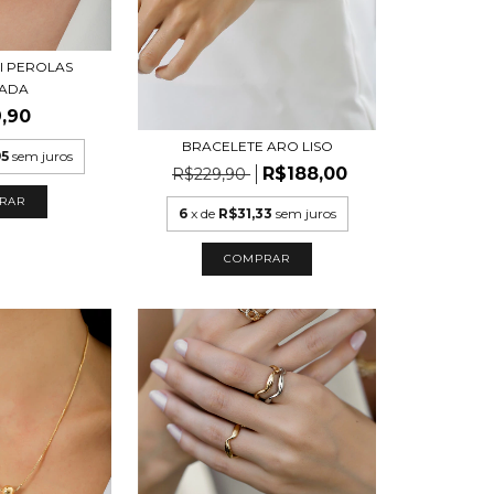
I PEROLAS
CADA
,90
BRACELETE ARO LISO
95
sem juros
R$188,00
R$229,90
6
x de
R$31,33
sem juros
COMPRAR