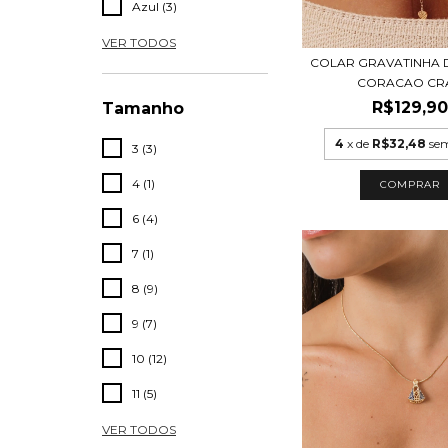
Azul (3)
VER TODOS
COLAR GRAVATINHA 
CORACAO CR
R$129,90
Tamanho
4
x de
R$32,48
sem
3 (3)
4 (1)
COMPRAR
6 (4)
7 (1)
8 (9)
9 (7)
10 (12)
11 (5)
VER TODOS