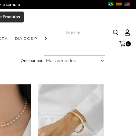
meira compra
r Produtos
ORA
DIA DOS PAIS
COLEÇÃO AURORA
COLEÇÃO FORM
0
Ordenar por