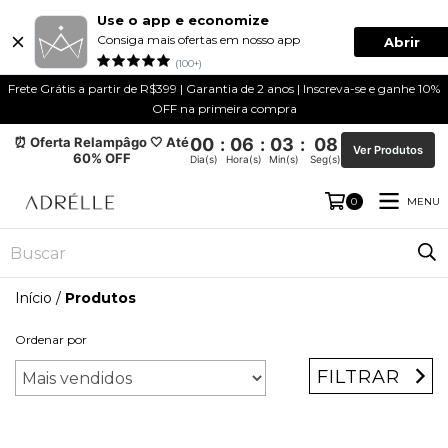
Use o app e economize
Consiga mais ofertas em nosso app
Abrir
(100+)
Frete Grátis a partir de R$399 | Garantia de 2 anos | Inscreva-se e ganhe 10%
OFF na primeira compra
⏰ Oferta Relampâgo 🤍 Até
00
:
06
:
03
:
07
Ver Produtos
60% OFF
Dia(s)
Hora(s)
Min(s)
Seg(s)
MENU
0
Início
/
Produtos
Ordenar por
FILTRAR