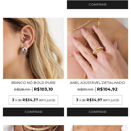
COMPRAR
BRINCO NÓ BOLD PURE
ANEL AJUSTÁVEL DETALHADO
R$103,10
R$104,92
R$128,90
R$139,90
3
x de
R$34,37
sem juros
3
x de
R$34,97
sem juros
COMPRAR
COMPRAR