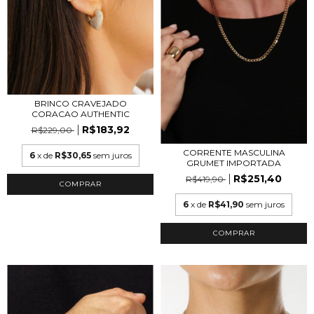
BRINCO CRAVEJADO
CORACAO AUTHENTIC
R$183,92
R$229,00
CORRENTE MASCULINA
6
x de
R$30,65
sem juros
GRUMET IMPORTADA
R$251,40
R$419,90
6
x de
R$41,90
sem juros
COMPRAR