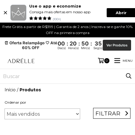
Use o app e economize
Consiga mais ofertas em nosso app
Abrir
(100+)
Frete Grátis a partir de R$399 | Garantia de 2 anos | Inscreva-se e ganhe 10%
OFF na primeira compra
⏰ Oferta Relampâgo 🤍 Até
00
:
20
:
50
:
34
Ver Produtos
60% OFF
Dia(s)
Hora(s)
Min(s)
Seg(s)
MENU
0
Início
/
Produtos
Ordenar por
FILTRAR