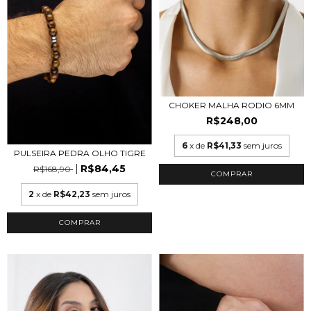
CHOKER MALHA RODIO 6MM
R$248,00
6
x de
R$41,33
sem juros
PULSEIRA PEDRA OLHO TIGRE
R$84,45
R$168,90
2
x de
R$42,23
sem juros