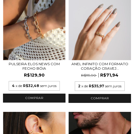
PULSEIRA ELOS NEWS COM
ANEL INFINITO COM FORMATO
FECHO BÓIA
CORAÇÃO CRAVEJ...
R$129,90
R$71,94
R$119,90
4
x de
R$32,48
sem juros
2
x de
R$35,97
sem juros
COMPRAR
COMPRAR