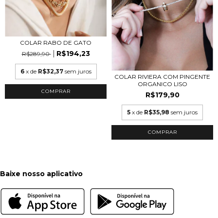
COLAR RABO DE GATO
R$194,23
R$289,90
6
x de
R$32,37
sem juros
COLAR RIVIERA COM PINGENTE
ORGANICO LISO
COMPRAR
R$179,90
5
x de
R$35,98
sem juros
COMPRAR
Baixe nosso aplicativo