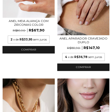
ANEL MEIA ALIANÇA COM
ZIRCONIAS COLOR
R$67,90
R$89,90
ANEL APARADOR CRAVEJADO
2
x de
R$33,95
sem juros
DUPLO
R$147,10
R$159,90
COMPRAR
4
x de
R$36,78
sem juros
COMPRAR