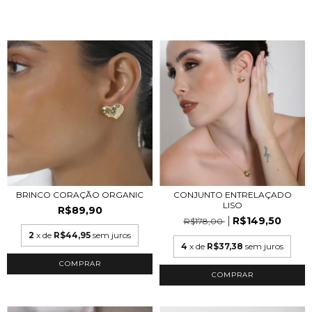
BRINCO CORAÇÃO ORGANIC
CONJUNTO ENTRELAÇADO
LISO
R$89,90
R$149,50
R$178,00
2
x de
R$44,95
sem juros
4
x de
R$37,38
sem juros
COMPRAR