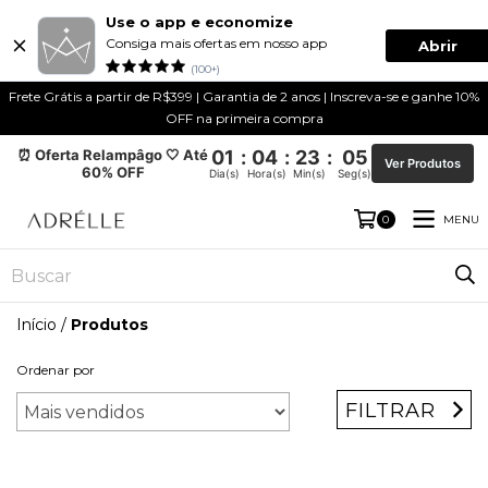
Use o app e economize
Consiga mais ofertas em nosso app
Abrir
(100+)
Frete Grátis a partir de R$399 | Garantia de 2 anos | Inscreva-se e ganhe 10%
OFF na primeira compra
⏰ Oferta Relampâgo 🤍 Até
01
:
04
:
23
:
05
Ver Produtos
60% OFF
Dia(s)
Hora(s)
Min(s)
Seg(s)
MENU
0
Início
/
Produtos
Ordenar por
FILTRAR