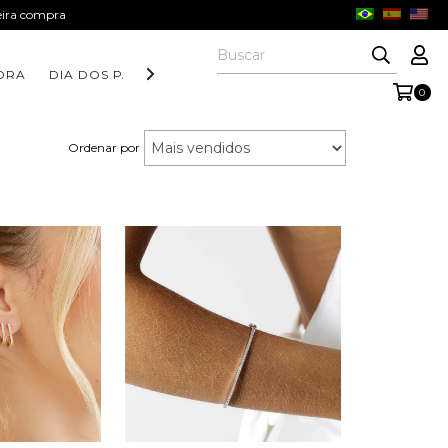
meira compra
ORA
DIA DOS PAIS
COLEÇÃO AURORA
COLEÇÃO FORM
0
Ordenar por