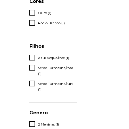
Cores
Ouro (1)
Rodio Branco (1)
Filhos
Azul Acqua/rose (1)
Verde Turmalina/rosa
(1)
Verde Turmalina/rubi
(1)
Genero
2 Meninas (1)