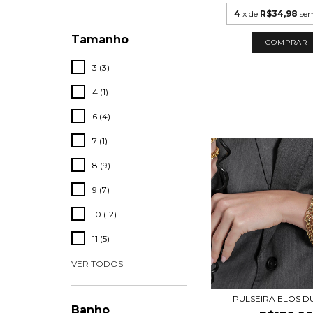
4
x de
R$34,98
sem
Tamanho
COMPRAR
3 (3)
4 (1)
6 (4)
7 (1)
8 (9)
9 (7)
10 (12)
11 (5)
VER TODOS
PULSEIRA ELOS D
Banho