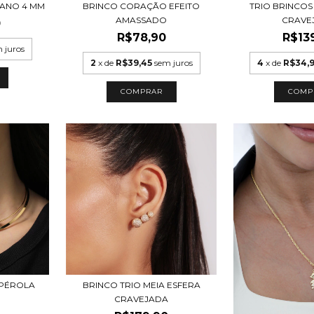
TRIO BRINCO
BRINCO CORAÇÃO EFEITO
ANO 4 MM
CRAVE
AMASSADO
0
R$13
R$78,90
 juros
4
x de
R$34,
2
x de
R$39,45
sem juros
COMP
COMPRAR
PÉROLA
BRINCO TRIO MEIA ESFERA
CRAVEJADA