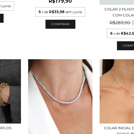
R$179,90
 juros
COLAR 2 FILH
5
x de
R$35,98
sem juros
COM COLAR
R$289,90
COMPRAR
6
x de
R$42,
COMP
UPLOS
COLAR INICIAL 
RODIO 