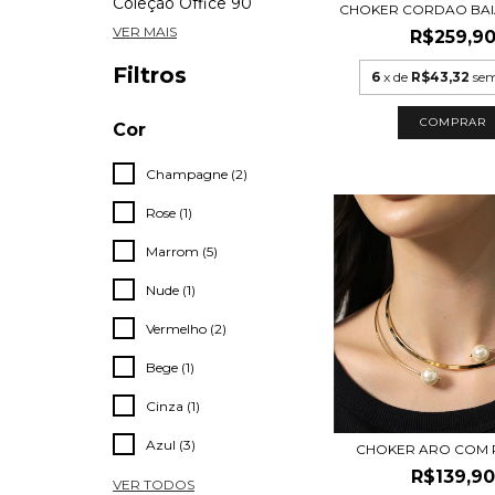
Coleção Office 90
CHOKER CORDAO BAI
VER MAIS
R$259,9
Filtros
6
x de
R$43,32
sem
Cor
Champagne (2)
Rose (1)
Marrom (5)
Nude (1)
Vermelho (2)
Bege (1)
Cinza (1)
Azul (3)
CHOKER ARO COM 
R$139,90
VER TODOS