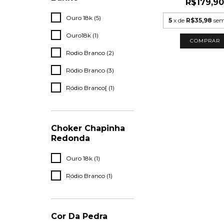
R$179,9
Ouro 18k (5)
5
x de
R$35,98
sem
Ouro18k (1)
Rodio Branco (2)
Ródio Branco (3)
Ródio Branco[ (1)
Choker Chapinha
Redonda
Ouro 18k (1)
Ródio Branco (1)
Cor Da Pedra