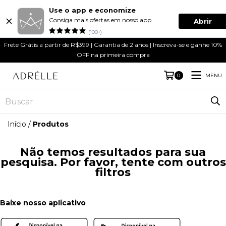
Use o app e economize
Consiga mais ofertas em nosso app
Abrir
(100+)
Frete Grátis a partir de R$399 | Garantia de 2 anos | Inscreva-se e ganhe 10%
OFF na primeira compra
MENU
0
Início
/
Produtos
Não temos resultados para sua
pesquisa. Por favor, tente com outros
filtros
Baixe nosso aplicativo