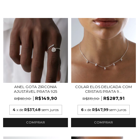
ANEL GOTA ZIRCONIA
COLAR ELOS DELICADA COM
AJUSTÁVEL PRATA 925
CRISTAIS PRATA 9...
R$149,90
R$287,91
R$169,90
R$319,90
4
x de
R$37,48
sem juros
6
x de
R$47,99
sem juros