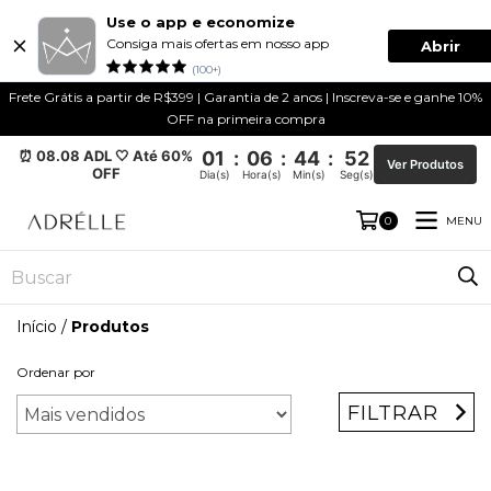
Use o app e economize
Consiga mais ofertas em nosso app
Abrir
(100+)
Frete Grátis a partir de R$399 | Garantia de 2 anos | Inscreva-se e ganhe 10%
OFF na primeira compra
⏰ 08.08 ADL 🤍 Até 60%
01
:
06
:
44
:
51
Ver Produtos
OFF
Dia(s)
Hora(s)
Min(s)
Seg(s)
MENU
0
Início
/
Produtos
Ordenar por
FILTRAR