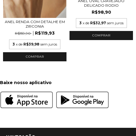
ANEL OVAL CRAVEJADO
DELICADO RODIO
R$98,90
ANEL RENDA COM DETALHE EM
3
x de
R$32,97
sem juros
ZIRCONIA
R$119,93
R$159,90
COMPRAR
3
x de
R$39,98
sem juros
COMPRAR
Baixe nosso aplicativo