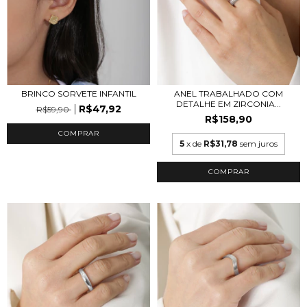
BRINCO SORVETE INFANTIL
ANEL TRABALHADO COM
DETALHE EM ZIRCONIA...
R$47,92
R$59,90
R$158,90
COMPRAR
5
x de
R$31,78
sem juros
COMPRAR