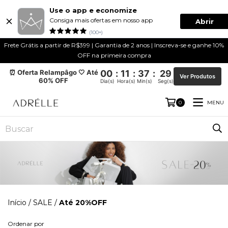
Use o app e economize
Consiga mais ofertas em nosso app
Abrir
(100+)
Frete Grátis a partir de R$399 | Garantia de 2 anos | Inscreva-se e ganhe 10%
OFF na primeira compra
⏰ Oferta Relampâgo 🤍 Até
00
:
11
:
37
:
29
Ver Produtos
60% OFF
Dia(s)
Hora(s)
Min(s)
Seg(s)
MENU
0
Início
/
SALE
/
Até 20%OFF
Ordenar por