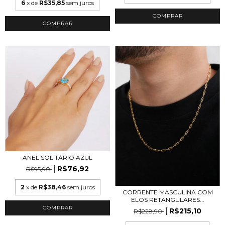
6
x de
R$35,85
sem juros
COMPRAR
COMPRAR
ANEL SOLITÁRIO AZUL
R$76,92
R$95,90
2
x de
R$38,46
sem juros
CORRENTE MASCULINA COM
ELOS RETANGULARES...
COMPRAR
R$215,10
R$228,90