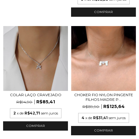
COLAR LAÇO CRAVEJADO
CHOKER FIO NYLON PINGENTE
FILHOS MADRE P...
R$85,41
R$94,90
R$125,64
R$139,90
2
x de
R$42,71
sem juros
4
x de
R$31,41
sem juros
COMPRAR
COMPRAR