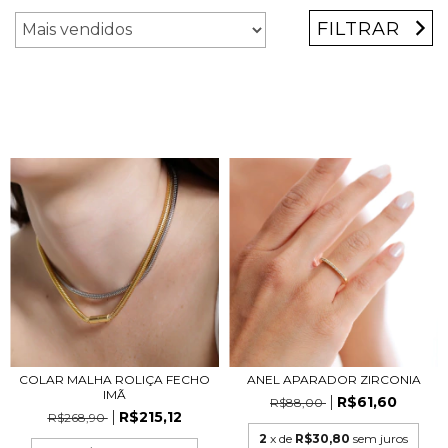
FILTRAR
COLAR MALHA ROLIÇA FECHO
ANEL APARADOR ZIRCONIA
IMÃ
R$61,60
R$88,00
R$215,12
R$268,90
2
x de
R$30,80
sem juros