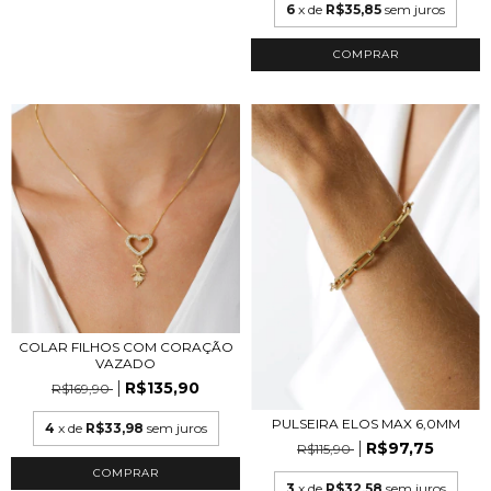
6
x de
R$35,85
sem juros
COLAR FILHOS COM CORAÇÃO
VAZADO
R$135,90
R$169,90
PULSEIRA ELOS MAX 6,0MM
4
x de
R$33,98
sem juros
R$97,75
R$115,90
COMPRAR
3
x de
R$32,58
sem juros